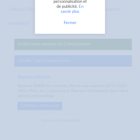
personnalisation et
de publicité.
En
Colloque CIRUISEF "Réflexion sur la formation d'un enseignant
savoir plus
Fermer
scientifique"
Publiez votre annonce sur CampusJeunes
Installer l'appli CampusJeunes
Résultats Officiels
Recevez
TOUS
les résultats officiels aux examens (BTS, DSEP,
HPD, HND, etc.), Concours et Bourses directement dans votre
adresse électronique
S'abonner maintenant
Annonces Sponsorisées