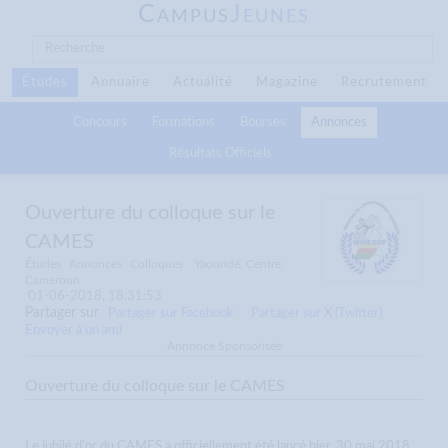
C
J
AMPUS
EUNES
Études
Annuaire
Actualité
Magazine
Recrutement
Concours
Formations
Bourses
Annonces
Résultats Officiels
Ouverture du colloque sur le
CAMES
Études
Annonces
Colloques
Yaoundé, Centre,
Cameroun
01-06-2018, 18:31:53
Partager sur
Partager sur Facebook
Partager sur X (Twitter)
Envoyer à un ami
Annonce Sponsorisée
Ouverture du colloque sur le CAMES
Le jubilé d'or du CAMES a officiellement été lancé hier, 30 mai 2018