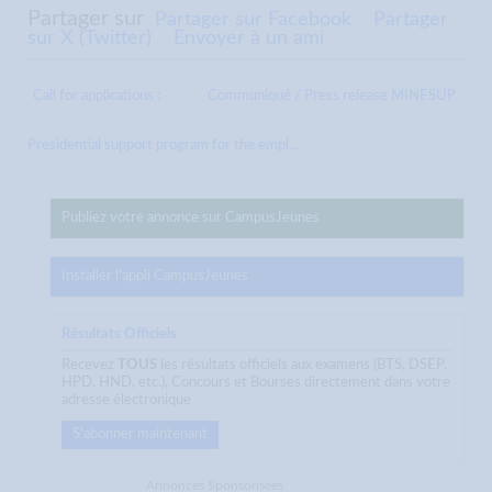
Partager sur
Partager sur Facebook
Partager
sur X (Twitter)
Envoyer à un ami
Call for applications :
Communiqué / Press release MINESUP
Presidential support program for the empl...
Publiez votre annonce sur CampusJeunes
Installer l'appli CampusJeunes
Résultats Officiels
Recevez
TOUS
les résultats officiels aux examens (BTS, DSEP,
HPD, HND, etc.), Concours et Bourses directement dans votre
adresse électronique
S'abonner maintenant
Annonces Sponsorisées