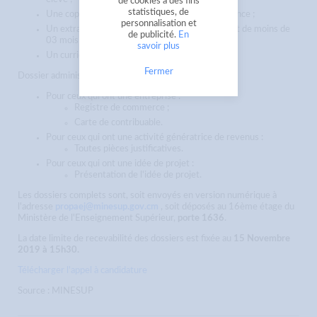
de cookies à des fins
statistiques, de
Une copie certifiée conforme de l'acte de naissance ;
personnalisation et
Un extrait du casier judiciaire, Bulletin n°3 datant de moins de
de publicité.
En
03 mois ;
savoir plus
Un curriculum vitae
Fermer
Dossier administratif de l'activité :
Pour ceux qui ont une entreprise :
Registre de commerce ;
Carte de contribuable.
Pour ceux qui ont une activité génératrice de revenus :
Toutes pièces justificatives.
Pour ceux qui ont une idée de projet :
Présentation de l'idée de projet.
Les dossiers complets sont, soit envoyés en version numérique à
l'adresse
propaej@minesup.gov.cm
, soit déposés au 16ème étage du
Ministère de l'Enseignement Supérieur,
porte 1636
.
La date limite de recevabilité des dossiers est fixée au
15 Novembre
2019 à 15h30.
Télécharger l'appel à candidature
Source : MINESUP