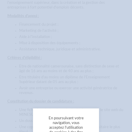
l'enseignement supérieur, dans la création et la gestion des
entreprises à fort potentiel d'emplois décents.
Modalités d'appui :
Financement du projet ;
Marketing de l'activité ;
Aide à l'installation ;
Mise à disposition des équipements ;
Assistance technique, juridique et administrative.
Critères d'éligibilité :
Etre de nationalité camerounaise, sans distinction de sexe et
âgé de 16 ans au moins et de 40 ans au plus ;
Etre titulaire d'au moins un diplôme de l'Enseignement
Supérieur datant de 05 ans au plus ;
Avoir une entreprise ou exercer une activité génératrice de
revenus.
Constitution du dossier de candidature :
Une fiche descriptive du projet à télécharger sur le site web du
MINESUP : www. minesup.gov.cm ;
En poursuivant votre
Un dossier administratif du porteur du projet
navigation, vous
Une copie certifiée conforme du diplôme universitaire le plus
acceptez l'utilisation
élevé ;