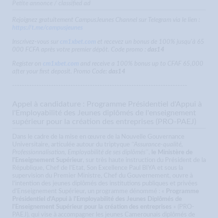
Petite annonce / classified ad
Rejoignez gratuitement CampusJeunes Channel sur Telegram via le lien :
https://t.me/campusjeunes
Inscrivez-vous sur
cm1xbet.com
et recevez un bonus de 100% jusqu'à 65
000 FCFA après votre premier dépôt. Code promo :
das14
Register on
cm1xbet.com
and receive a 100% bonus up to CFAF 65,000
after your first deposit. Promo Code:
das14
------------------------------------------------------------------------
Appel à candidature : Programme Présidentiel d'Appui à
l'Employabilité des Jeunes diplômés de l'enseignement
supérieur pour la création des entreprises (PRO-PAEJ)
Dans le cadre de la mise en œuvre de la Nouvelle Gouvernance
Universitaire, articulée autour du triptyque
‘‘Assurance-qualité,
Professionnalisation, Employabilité de ses diplômés''
,
le Ministère de
l'Enseignement Supérieur
, sur très haute instruction du Président de la
République, Chef de l'Etat, Son Excellence Paul BIYA et sous la
supervision du Premier Ministre, Chef du Gouvernement, ouvre à
l'intention des jeunes diplômés des institutions publiques et privées
d'Enseignement Supérieur, un programme dénommé : «
Programme
Présidentiel d'Appui à l'Employabilité des Jeunes Diplômés de
l'Enseignement Supérieur pour la création des entreprises
» (PRO-
PAEJ), qui vise à accompagner les jeunes Camerounais diplômés de