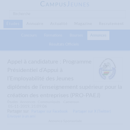
C
J
AMPUS
EUNES
Études
Annuaire
Actualité
Magazine
Recrutement
Concours
Formations
Bourses
Annonces
Résultats Officiels
Appel à candidature : Programme
Présidentiel d’Appui à
l’Employabilité des Jeunes
diplômés de l’enseignement supérieur pour la
création des entreprises (PRO-PAEJ)
Études
Annonces
Communiqués
Cameroun
05-11-2019, 21:09:06
Partager sur
Partager sur Facebook
Partager sur X (Twitter)
Envoyer à un ami
Annonce Sponsorisée