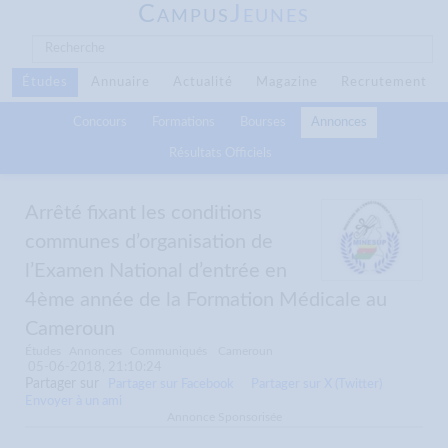
C
J
AMPUS
EUNES
Études
Annuaire
Actualité
Magazine
Recrutement
Concours
Formations
Bourses
Annonces
Résultats Officiels
Arrêté fixant les conditions
communes d’organisation de
l’Examen National d’entrée en
4ème année de la Formation Médicale au
Cameroun
Études
Annonces
Communiqués
Cameroun
05-06-2018, 21:10:24
Partager sur
Partager sur Facebook
Partager sur X (Twitter)
Envoyer à un ami
Annonce Sponsorisée