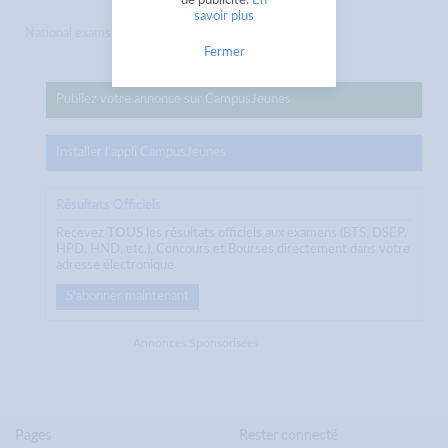
de publicité.
En
savoir plus
National exams and competiti...
Fermer
Publiez votre annonce sur CampusJeunes
Installer l'appli CampusJeunes
Résultats Officiels
Recevez
TOUS
les résultats officiels aux examens (BTS, DSEP,
HPD, HND, etc.), Concours et Bourses directement dans votre
adresse électronique
S'abonner maintenant
Annonces Sponsorisées
Pages
Rester connecté