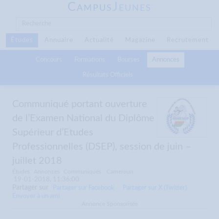
C
J
AMPUS
EUNES
Études
Annuaire
Actualité
Magazine
Recrutement
Concours
Formations
Bourses
Annonces
Résultats Officiels
Communiqué portant ouverture
de l’Examen National du Diplôme
Supérieur d’Etudes
Professionnelles (DSEP), session de juin –
juillet 2018
Études
Annonces
Communiqués
Cameroun
19-01-2018, 11:36:00
Partager sur
Partager sur Facebook
Partager sur X (Twitter)
Envoyer à un ami
Annonce Sponsorisée