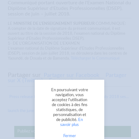
Communiqué portant ouverture de l'Examen National du
Diplôme Supérieur d'Etudes Professionnelles (DSEP),
session de juin – juillet 2018.
LE
MINISTRE DE L'ENSEIGNEMENT SUPERIEUR
COMMUNIQUE:
A compter de la date de signature du présent communiqué, il est
ouvert au titre de la session de 2018, l'examen national du Diplôme
Supérieur d'Etudes Professionnelles DSEP).
1- DE L'ORGANISATION DE L'EXAMEN
L'examen national du Diplôme Supérieur d'Etudes Professionnelles
(DSEP), session de juin-juillet 2018, se déroulera dans les centres de
Yaoundé, de Douala et de Bamenda.
Télécharger le Communiqué
Partager sur
Partager sur Facebook
Partager
sur X (Twitter)
Envoyer à un ami
En poursuivant votre
navigation, vous
Press release to
Press Release to laucnch the june to july 2018 ses...
acceptez l'utilisation
de cookies à des fins
statistiques, de
launch the june – july 2018 ...
personnalisation et
de publicité.
En
savoir plus
Publiez votre annonce sur CampusJeunes
Fermer