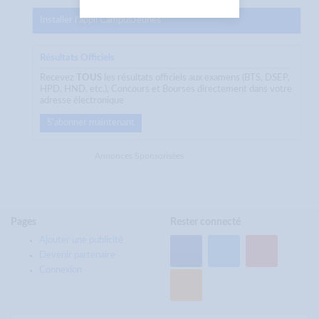
Installer l'appli CampusJeunes
Résultats Officiels
Recevez
TOUS
les résultats officiels aux examens (BTS, DSEP,
HPD, HND, etc.), Concours et Bourses directement dans votre
adresse électronique
S'abonner maintenant
Annonces Sponsorisées
Pages
Rester connecté
Ajouter une publicité
Devenir partenaire
Connexion