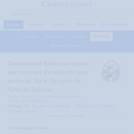
C
J
AMPUS
EUNES
Études
Annuaire
Actualité
Magazine
Recrutement
Concours
Formations
Bourses
Annonces
Résultats Officiels
Communiqué Radio par rapport
aux concours d'entrée en 1ere
année du 1er et 2e cycle de
l'ENS de Bertoua
Études
Annonces
Communiqués
Cameroun
24-01-2018, 09:05:05
Partager sur
Partager sur Facebook
Partager sur X (Twitter)
Envoyer à un ami
Annonce Sponsorisée
Communiqué Radio