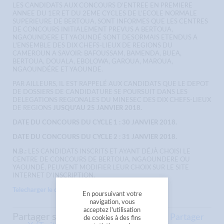
LES CANDIDATS AUX CONCOURS D'ENTREE EN PREMIERE
ANNEE DU 1ER ET DU 2EME CYCLES DE L'ECOLE NORMALE
SUPERIEURE DE BERTOUA, SONT INFORMES QUE LES CENTRES
DE CONCOURS INITIALEMENT PREVUS A BERTOUA,
NGAOUNDERE ET YAOUNDÉ SONT DESORMAIS ETENDUS A
L'ENSEMBLE DES DIX CHEFS-LIEUX DE REGIONS DU
CAMEROUN A SAVOIR: BAFOUSSAM, BAMENDA, BUEA,
BERTOUA, DOUALA, EBOLOWA, GAROUA, MAROUA,
NGAOUNDÉRE ET YAOUNDE.
PAR AILLEURS, IL EST RAPPELÉ AUX CANDIDATS QUE LE DEPOT
DE DOSSIERS DE CANDIDATURE SE POURSUIT DANS LES
DELEGATIONS REGIONALES DU MINESEC DES DIX CHEFS-LIEUX
DE REGIONS
JUSQU'AU 25 JANVIER 2018.
DATE DU CONCOURS DU CYCLE 1 : 30 JANVIER 2018.
DATE DU CONCOURS DU CYCLE 2 : 31 JANVIER 2018.
N.B.:
LES CANDIDATS INSCRITS ET AYANT DÉJÀ CHOISI LE
CENTRE DE CONCOURS DE BERTOUA, NGAOUNDERE OU
YAOUNDÉ, PEUVENT MODIFIER LEUR CHOIX SUR LE SITE
INTERNET D'INSCRIPTION.
Telecharger le communiqué
En poursuivant votre
navigation, vous
acceptez l'utilisation
Partager sur
Partager sur Facebook
Partager
de cookies à des fins