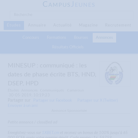
C
J
AMPUS
EUNES
Études
Annuaire
Actualité
Magazine
Recrutement
Concours
Formations
Bourses
Annonces
Résultats Officiels
MINESUP : communiqué : les
dates de phase écrite BTS, HND,
DSEP, HPD
Études
Annonces
Communiqués
Cameroun
30-05-2019, 10:19:23
Partager sur
Partager sur Facebook
Partager sur X (Twitter)
Envoyer à un ami
Annonce Sponsorisée
Petite annonce / classified ad
Enregistrez-vous sur
1XBET.cm
et recevez un bonus de 100% jusqu'à 65
000 FCFA après votre premier dépôt. Code promo : 1x_59759