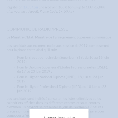
Register on
1XBET.cm
and receive a 100% bonus up to CFAF 65,000
after your first deposit. Promo Code: 1x_59759
------------------------------------------------------------------------
COMMUNIQUE RADIO/PRESSE
Le
Ministre d'Etat, Ministre de l'Enseignement Supérieur
communique
:
Les candidats aux examens nationaux, session de 2019, composeront
pour la phase écrite ainsi qu'il suit:
Pour le Brevet de Technicien Supérieur (BTS), du 10 au 16 juin
2019 ;
Pour le Diplôme Supérieur d'Etudes Professionnelles (DSEP),
du 17 au 23 juin 2019 ;
Pour le Higher National Diploma (HND), .18 juin au 23 juin
2019;
Pour le Higher Professional Diploma (HPD), du 18 juin au 23
juin 2019.
Les candidats sont invités à consulter les listes définitives et les
calendriers affichés dans les différents centres et sous-centres
d'examen. Ils devront se présenter le jour de l'examen à 7 heures
précises, munis d'une pièce d'identité valide et du nécessaire pour
composer à l'exception du papier de composition.
En poursuivant votre