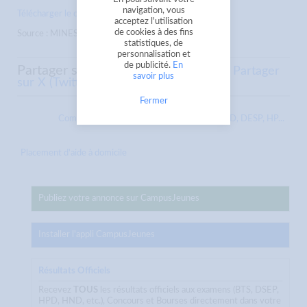
navigation, vous
Télécharger le communiqué
acceptez l'utilisation
de cookies à des fins
Source : MINESUP
statistiques, de
personnalisation et
de publicité.
En
Partager sur
Partager sur Facebook
Partager
savoir plus
sur X (Twitter)
Envoyer à un ami
Fermer
Communiqué MINESUP : diplômes BTS, HND, DESP, HP...
Placement d'aide à domicile
Publiez votre annonce sur CampusJeunes
Installer l'appli CampusJeunes
Résultats Officiels
Recevez
TOUS
les résultats officiels aux examens (BTS, DSEP,
HPD, HND, etc.), Concours et Bourses directement dans votre