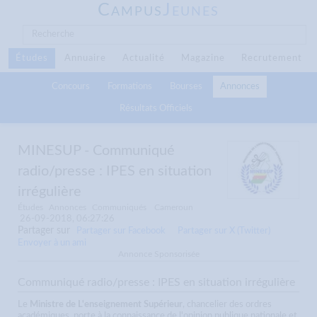
C
J
AMPUS
EUNES
Études
Annuaire
Actualité
Magazine
Recrutement
Concours
Formations
Bourses
Annonces
Résultats Officiels
MINESUP - Communiqué
radio/presse : IPES en situation
irrégulière
Études
Annonces
Communiqués
Cameroun
26-09-2018, 06:27:26
Partager sur
Partager sur Facebook
Partager sur X (Twitter)
Envoyer à un ami
Annonce Sponsorisée
Communiqué radio/presse : IPES en situation irrégulière
Le
Ministre de L'enseignement Supérieur
, chancelier des ordres
académiques, porte à la connaissance de l'opinion publique nationale et