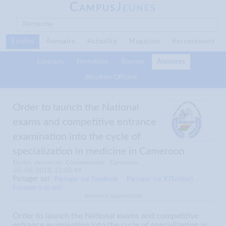
C
J
AMPUS
EUNES
Études
Annuaire
Actualité
Magazine
Recrutement
Concours
Formations
Bourses
Annonces
Résultats Officiels
Order to launch the National
exams and competitive entrance
examination into the cycle of
specialization in medicine in Cameroon
Études
Annonces
Communiqués
Cameroun
05-06-2018, 21:08:44
Partager sur
Partager sur Facebook
Partager sur X (Twitter)
Envoyer à un ami
Annonce Sponsorisée
Order to launch the National exams and competitive
entrance examination into the cycle of specialization in