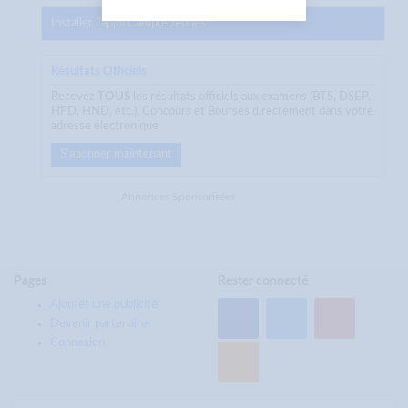
Installer l'appli CampusJeunes
Résultats Officiels
Recevez
TOUS
les résultats officiels aux examens (BTS, DSEP,
HPD, HND, etc.), Concours et Bourses directement dans votre
adresse électronique
S'abonner maintenant
Annonces Sponsorisées
Pages
Rester connecté
Ajouter une publicité
Devenir partenaire
Connexion