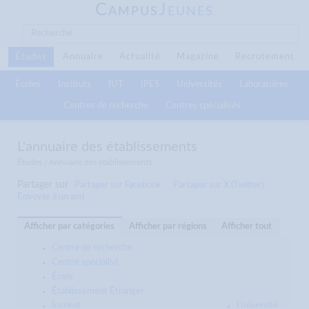
C
J
AMPUS
EUNES
Études
Annuaire
Actualité
Magazine
Recrutement
Écoles
Instituts
IUT
IPES
Universités
Laboratoires
Centres de recherche
Centres spécialisés
L'annuaire des établissements
Études 〉 Annuaire des établissements
Partager sur
Partager sur Facebook
Partager sur X (Twitter)
Envoyer à un ami
Afficher par catégories
Afficher par régions
Afficher tout
Centre de recherche
Centre spécialisé
École
Établissement Étranger
Institut
Université