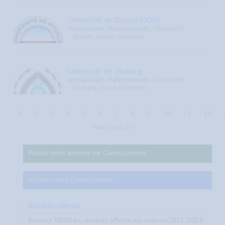
Université de Douala (UDla)
Annuaire des établissements
Université
Douala, Littoral, Cameroun
Université de Dschang
Annuaire des établissements
Université
Dschang, Ouest, Cameroun
1
2
3
4
5
6
7
8
9
10
11
12
Page 14 sur 15
Publiez votre annonce sur CampusJeunes
Installer l'appli CampusJeunes
Résultats Officiels
Recevez
TOUS
les résultats officiels aux examens (BTS, DSEP,