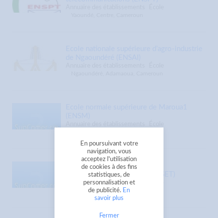
Annuaire des établissements
École
Yaoundé, Centre, Cameroun
Ecole nationale supérieure d’agro-industrie
de Ngaoundéré (ENSAI)
Annuaire des établissements
École
Ngaoundéré, Adamaoua, Cameroun
Ecole normale supérieure de Maroua1
(ENSM)
Annuaire des établissements
École
Maroua, Extrême-Nord, Cameroun
En poursuivant votre
navigation, vous
acceptez l'utilisation
Ecole normale supérieure de
de cookies à des fins
l’enseignement technique (ENSET)
statistiques, de
personnalisation et
Annuaire des établissements
École
de publicité.
En
Douala, Littoral, Cameroun
savoir plus
Fermer