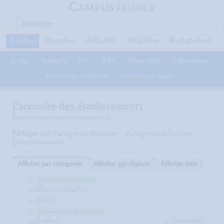
C
J
AMPUS
EUNES
Études
Annuaire
Actualité
Magazine
Recrutement
Écoles
Instituts
IUT
IPES
Universités
Laboratoires
Centres de recherche
Centres spécialisés
L'annuaire des établissements
Études 〉 Annuaire des établissements
Partager sur
Partager sur Facebook
Partager sur X (Twitter)
Envoyer à un ami
Afficher par catégories
Afficher par régions
Afficher tout
Centre de recherche
Centre spécialisé
École
Établissement Étranger
Institut
Université