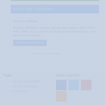
Installer l'appli CampusJeunes
Résultats Officiels
Recevez
TOUS
les résultats officiels aux examens (BTS, DSEP,
HPD, HND, etc.), Concours et Bourses directement dans votre
adresse électronique
S'abonner maintenant
Annonces Sponsorisées
Pages
Rester connecté
Ajouter une publicité
Devenir partenaire
Connexion