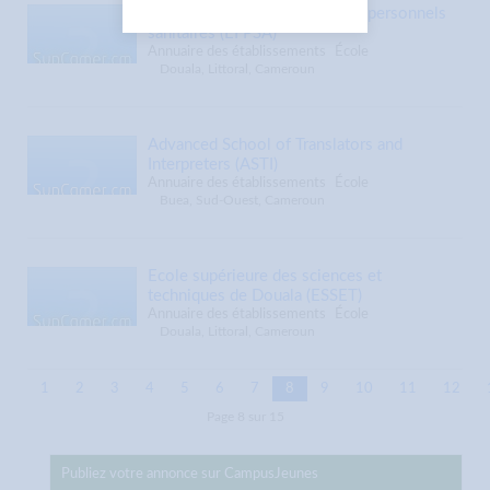
Ecole privée de formation des personnels
sanitaires (EFPSA)
Annuaire des établissements
École
Douala, Littoral, Cameroun
Advanced School of Translators and
Interpreters (ASTI)
Annuaire des établissements
École
Buea, Sud-Ouest, Cameroun
Ecole supérieure des sciences et
techniques de Douala (ESSET)
Annuaire des établissements
École
Douala, Littoral, Cameroun
1
2
3
4
5
6
7
8
9
10
11
12
Page 8 sur 15
Publiez votre annonce sur CampusJeunes