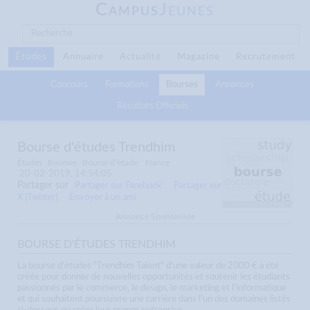
C
J
AMPUS
EUNES
Études
Annuaire
Actualité
Magazine
Recrutement
Concours
Formations
Bourses
Annonces
Résultats Officiels
Bourse d'études Trendhim
Études
Bourses
Bourse d’étude
France
20-02-2019, 14:54:05
Partager sur
Partager sur Facebook
Partager sur
X (Twitter)
Envoyer à un ami
Annonce Sponsorisée
BOURSE D'ÉTUDES TRENDHIM
La bourse d'études "Trendhim Talent" d'une valeur de 2000 € a été
créée pour donner de nouvelles opportunités et soutenir les étudiants
passionnés par le commerce, le design, le marketing et l'informatique
et qui souhaitent poursuivre une carrière dans l'un des domaines listés