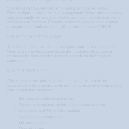
ci-dessous ou créer leur propre entreprise.
V
ous rêvez de travailler dans le marketing, la mode, les ventes,
l'informatique, le commerce ou le management ? Nous aimerions vous
aider à accomplir votre rêve et c'est la raison pour laquelle nous avons
créé la bourse Trendhim. Elle nous permet de soutenir chaque année
un ou plusieurs étudiants en leur offrant une somme de
2 000 €
.
L'OBJECTIF DE CETTE BOURSE
Trendhim est une entreprise qui a toujours soutenu les jeunes talents.
Nous pensons qu'encourager les étoiles montantes du secteur en
tentant de les aider à réaliser leurs rêves est la clé du futur de l'e-
commerce.
QUI PEUT POSTULER ?
Afin de pouvoir postuler, les étudiants doivent être inscrits ou
acceptés dans des programmes de premier cycle ou de troisième cycle
dans les domaines suivants:
Business, comptabilité ou finances
Marketing et gestion, marketing numérique ou vente
Développement Web et Informatique
Leadership et organisation
Entrepreneuriat
Mode et design