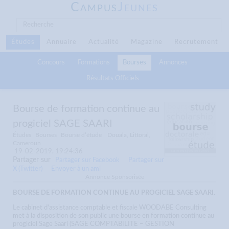
C
J
AMPUS
EUNES
Études
Annuaire
Actualité
Magazine
Recrutement
Concours
Formations
Bourses
Annonces
Résultats Officiels
Bourse de formation continue au
progiciel SAGE SAARI
Études
Bourses
Bourse d’étude
Douala, Littoral,
Cameroun
19-02-2019, 19:24:36
Partager sur
Partager sur Facebook
Partager sur
X (Twitter)
Envoyer à un ami
Annonce Sponsorisée
BOURSE DE FORMATION CONTINUE AU PROGICIEL SAGE SAARI.
Le cabinet d'assistance comptable et fiscale WOODABE Consulting
met à la disposition de son public une bourse en formation continue au
progiciel Sage Saari (SAGE COMPTABILITE – GESTION