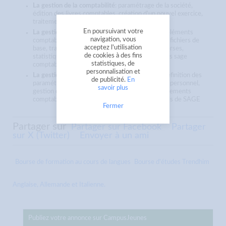
La gestion de la comptabilité
: paramétrage de la société,
édition des livres comptables, création d'un nouvel exercice,
traitements comptables.
En poursuivant votre
La gestion commerciale
: paramétrage de base, éléments
navigation, vous
comptables du dossier commercial, création des fichiers de
acceptez l'utilisation
base, traitement des opérations, opérations diverses,
de cookies à des fins
statistiques, sécurité des données, transfert vers sage
statistiques, de
comptabilité.
personnalisation et
La gestion de la paie
: présentation du logiciel, définition des
de publicité.
En
paramétrages, traitements comptables, fiche du personnel,
savoir plus
gestion des heures, édition des documents, traitements
comptables. Mise en relation des différents outils de SAGE
Fermer
Partager sur
Partager sur Facebook
Partager
sur X (Twitter)
Envoyer à un ami
Bourse de formation au cours de langues
Bourse d'études Trendhim
Anglaise, Allemande et Italienne.
Publiez votre annonce sur CampusJeunes