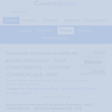
C
J
AMPUS
EUNES
Études
Annuaire
Actualité
Magazine
Recrutement
Concours
Formations
Bourses
Annonces
Résultats Officiels
Bourse de formation en outils de
gestion d’entreprise : SAGE
COMPTABILITE – GESTION
COMMERCIALE - PAIE
Études
Bourses
Bourse d’étude
Douala, Littoral, Cameroun
01-01-2019, 21:10:45
Partager sur
Partager sur Facebook
Partager sur X (Twitter)
Envoyer à un ami
Annonce Sponsorisée
Bourse de formation en outils de gestion d'entreprise : SAGE
COMPTABILITE – GESTION COMMERCIALE – PAIE