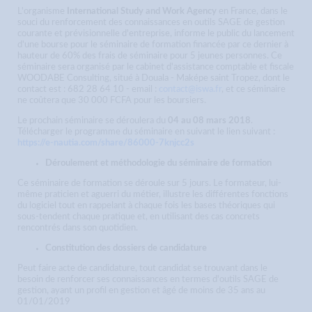
L'organisme
International Study and Work Agency
en France, dans le
souci du renforcement des connaissances en outils SAGE de gestion
courante et prévisionnelle d'entreprise, informe le public du lancement
d'une bourse pour le séminaire de formation financée par ce dernier à
hauteur de 60% des frais de séminaire pour 5 jeunes personnes. Ce
séminaire sera organisé par le cabinet d'assistance comptable et fiscale
WOODABE Consulting, situé à Douala - Maképe saint Tropez, dont le
contact est : 682 28 64 10 - email :
contact@iswa.fr
, et ce séminaire
ne coûtera que 30 000 FCFA pour les boursiers.
Le prochain séminaire se déroulera du
04 au 08 mars 2018
.
Télécharger le programme du séminaire en suivant le lien suivant :
https://e-nautia.com/share/86000-7knjcc2s
Déroulement et méthodologie du séminaire de formation
Ce séminaire de formation se déroule sur 5 jours. Le formateur, lui-
même praticien et aguerri du métier, illustre les différentes fonctions
du logiciel tout en rappelant à chaque fois les bases théoriques qui
sous-tendent chaque pratique et, en utilisant des cas concrets
rencontrés dans son quotidien.
Constitution des dossiers de candidature
Peut faire acte de candidature, tout candidat se trouvant dans le
besoin de renforcer ses connaissances en termes d'outils SAGE de
gestion, ayant un profil en gestion et âgé de moins de 35 ans au
01/01/2019