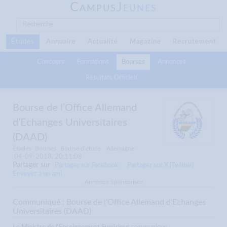
C
J
AMPUS
EUNES
Études
Annuaire
Actualité
Magazine
Recrutement
Concours
Formations
Bourses
Annonces
Résultats Officiels
Bourse de l’Office Allemand
d’Echanges Universitaires
(DAAD)
Études
Bourses
Bourse d’étude
Allemagne
04-09-2018, 20:11:08
Partager sur
Partager sur Facebook
Partager sur X (Twitter)
Envoyer à un ami
Annonce Sponsorisée
Communiqué : Bourse de l'Office Allemand d'Echanges
Universitaires (DAAD)