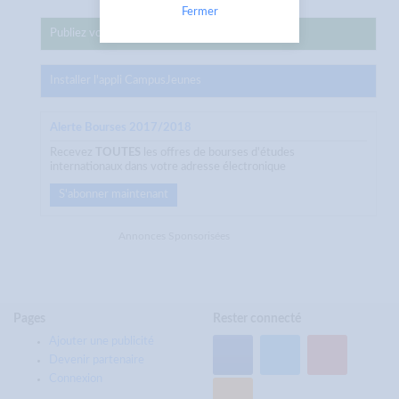
Fermer
Publiez votre annonce sur CampusJeunes
Installer l'appli CampusJeunes
Alerte Bourses 2017/2018
Recevez
TOUTES
les offres de bourses d'études
internationaux dans votre adresse électronique
S'abonner maintenant
Annonces Sponsorisées
Pages
Rester connecté
Ajouter une publicité
Devenir partenaire
Connexion