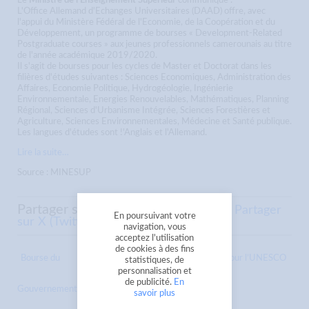
Le
Ministre de l'Enseignement Supérieur
communique :
L'Office Allemand d'Echanges Universitaires (DAAD) offre, avec
l'appui du Ministère Fédéral de l'Economie, de la Coopération et du
Développement, un programme de bourses « Development-Related
Postgraduate courses » aux jeunes professionnels camerounais au titre
de l'année académique 2019/2020.
Il s'agit de bourses pour les cycles de Master et Doctorat dans les
filières d'études suivantes : Sciences Economiques, Administration des
Affaires, Economie Politique, Hydrogéologie, Ingénierie
Environnementale, Energies Renouvelables, Mathématiques, Planning
Régional, Sciences d'Urbanisme Intégrée, Sciences Forestières et
Agriculture, Sciences Environnementales, Médecine et Santé publique.
Les langues d'études sont !'Anglais et l'Allemand.
Lire la suite…
Source : MINESUP
Partager sur
Partager sur Facebook
Partager
En poursuivant votre
sur X (Twitter)
Envoyer à un ami
navigation, vous
acceptez l'utilisation
de cookies à des fins
Bourse du
Bourse de la Commission Nationale pour l’UNESCO
statistiques, de
personnalisation et
de publicité.
En
Gouvernement du Brésil
savoir plus