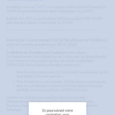
Enregistrez-vous sur
1XBET.cm
et recevez un bonus de 100% jusqu'à 65
000 FCFA après votre premier dépôt. Code promo : 1x_59759
Register on
1XBET.cm
and receive a 100% bonus up to CFAF 65,000
after your first deposit. Promo Code: 1x_59759
------------------------------------------------------------------------
Bourse du Gouvernement de la République de Tunisie au
titre de l'année académique 2019/2020
Le
Ministre de l'Enseignement Supérieur
communique :
Le Gouvernement de la République de Tunisie met à la disposition du
Gouvernement camerounais, au titre de l'année académique
2019/2020, 26 inscriptions réparties comme suit :
Pour le cycle Universitaire : 07 inscriptions avec bourses et 10
inscriptions à bourses partielles ;
Pour le cycle Post-universitaire : 05 inscriptions avec bourses
pour le cycle Master (tourisme) et 04 inscriptions à bourses
partielles pour le cycle Master et PhD (tourisme).
Lesdites inscriptions concernent les domaines suivants :
Mathématiques, Prothèse dentaire, Informatique de gestion,
Tourisme, Cycle préparatoire scientifique ou Cycle préparatoire
technique.
En poursuivant votre
navigation, vous