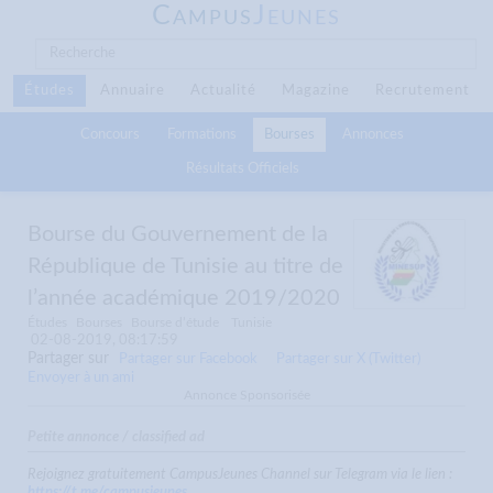
C
J
AMPUS
EUNES
Études
Annuaire
Actualité
Magazine
Recrutement
Concours
Formations
Bourses
Annonces
Résultats Officiels
Bourse du Gouvernement de la
République de Tunisie au titre de
l’année académique 2019/2020
Études
Bourses
Bourse d’étude
Tunisie
02-08-2019, 08:17:59
Partager sur
Partager sur Facebook
Partager sur X (Twitter)
Envoyer à un ami
Annonce Sponsorisée
Petite annonce / classified ad
Rejoignez gratuitement CampusJeunes Channel sur Telegram via le lien :
https://t.me/campusjeunes