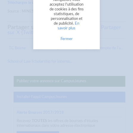
Télécharger le communiqué
acceptez l'utilisation
de cookies à des fins
Source : MINESUP
statistiques, de
personnalisation et
de publicité.
En
Partager sur
Partager sur Facebook
Partager
savoir plus
sur X (Twitter)
Envoyer à un ami
Fermer
TC Beirne
Bourse du Royaume du Maroc pour le compte de l’a...
School of Law Scholarship for Interna...
Publiez votre annonce sur CampusJeunes
Installer l'appli CampusJeunes
Alerte Bourses 2017/2018
Recevez
TOUTES
les offres de bourses d'études
internationaux dans votre adresse électronique