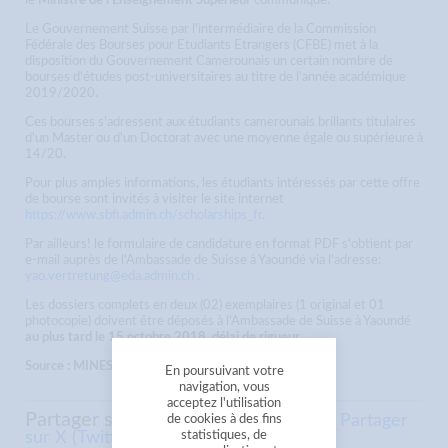
le
Ministre de l'Enseignement Supérieur
communique:
Le Gouvernement Suisse par l'intermédiaire de la Commission
Fédérale des Bourses pour Etudiants Etrangers (CFBE) met à la
disposition du Gouvernement Camerounais un certain nombre de
bourses d'études post-universitaires au titre de l'année académique
2019/2020.
Ces bourses s'adressent aux étudiants camerounais brillants titulaires
d'un Master ou d'un Doctorat avec une moyenne égale ou supérieure à
14/20.
Pour plus amples informations, les étudiants intéressés par cette offre
de bourse sont invités à visiter le site internet
https://www.sbfi.admin.ch/scholarships_fr
.
Par ailleurs! le formulaire de candidature en format PDF s'obtient par
e-mail auprès de l'Ambassade de Suisse à Yaoundé via l'adresse:
yao.vertretung@eda.admin.ch
.
Les dossiers complets en deux (02) exemplaires (1 original et 01
photocopie) doivent être déposés à l'Ambassade de Suisse à Yaoundé
au plus tard le 15 octobre 2018, délai de rigueur.
Source : MINESUP
En poursuivant votre
navigation, vous
acceptez l'utilisation
Partager sur
Partager sur Facebook
Partager
de cookies à des fins
statistiques, de
sur X (Twitter)
Envoyer à un ami