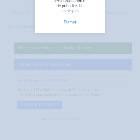
personnalisation et
de publicité.
En
savoir plus
Offre de 50
Scholarships to Islamic University of Technology (...
Fermer
bourses d’exemptions des frais de...
Publiez votre annonce sur CampusJeunes
Installer l'appli CampusJeunes
Alerte Bourses 2017/2018
Recevez
TOUTES
les offres de bourses d'études
internationaux dans votre adresse électronique
S'abonner maintenant
Annonces Sponsorisées