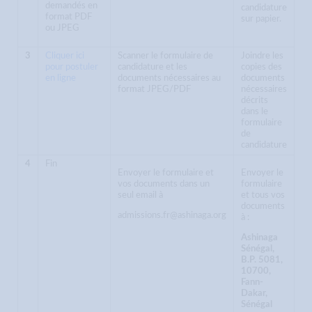
demandés en
candidature
format PDF
sur papier.
ou JPEG
3
Cliquer ici
Scanner le formulaire de
Joindre les
pour postuler
candidature et les
copies des
en ligne
documents nécessaires au
documents
format JPEG/PDF
nécessaires
décrits
dans le
formulaire
de
candidature
4
Fin
Envoyer le formulaire et
Envoyer le
vos documents dans un
formulaire
seul email à
et tous vos
documents
admissions.fr@ashinaga.org
à :
Ashinaga
Sénégal,
B.P. 5081,
10700,
Fann-
Dakar,
Sénégal