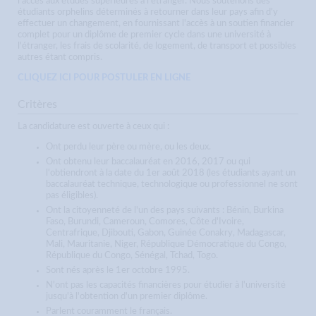
l'accès aux études supérieures à l'étranger. Nous soutenons des
étudiants orphelins déterminés à retourner dans leur pays afin d'y
effectuer un changement, en fournissant l'accès à un soutien financier
complet pour un diplôme de premier cycle dans une université à
l'étranger, les frais de scolarité, de logement, de transport et possibles
autres étant compris.
CLIQUEZ ICI POUR POSTULER EN LIGNE
Critères
La candidature est ouverte à ceux qui :
Ont perdu leur père ou mère, ou les deux.
Ont obtenu leur baccalauréat en 2016, 2017 ou qui
l'obtiendront à la date du 1er août 2018 (les étudiants ayant un
baccalauréat technique, technologique ou professionnel ne sont
pas éligibles).
Ont la citoyenneté de l'un des pays suivants : Bénin, Burkina
Faso, Burundi, Cameroun, Comores, Côte d'Ivoire,
Centrafrique, Djibouti, Gabon, Guinée Conakry, Madagascar,
Mali, Mauritanie, Niger, République Démocratique du Congo,
République du Congo, Sénégal, Tchad, Togo.
Sont nés après le 1er octobre 1995.
N'ont pas les capacités financières pour étudier à l'université
jusqu'à l'obtention d'un premier diplôme.
Parlent couramment le français.