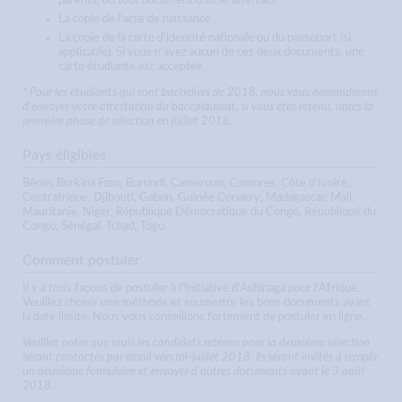
parents, ou tout document officiel alternatif
La copie de l'acte de naissance
La copie de la carte d'identité nationale ou du passeport (si
applicable). Si vous n'avez aucun de ces deux documents, une
carte étudiante est acceptée.
* Pour les étudiants qui sont bacheliers de 2018, nous vous demanderons
d'envoyer votre attestation du baccalauréat, si vous êtes retenu, après la
première phase de sélection en juillet 2018.
Pays éligibles
Bénin, Burkina Faso, Burundi, Cameroun, Comores, Côte d'Ivoire,
Centrafrique, Djibouti, Gabon, Guinée Conakry, Madagascar, Mali,
Mauritanie, Niger, République Démocratique du Congo, République du
Congo, Sénégal, Tchad, Togo.
Comment postuler
Il y a trois façons de postuler à l'Initiative d'Ashinaga pour l'Afrique.
Veuillez choisir une méthode et soumettre les bons documents avant
la date limite. Nous vous conseillons fortement de postuler en ligne.
Veuillez noter que seuls les candidats retenus pour la deuxième sélection
seront contactés par email vers mi-juillet 2018. Ils seront invités à remplir
un deuxième formulaire et envoyer d'autres documents avant le 3 août
2018.