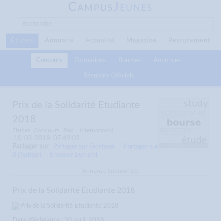
C
J
AMPUS
EUNES
Études
Annuaire
Actualité
Magazine
Recrutement
Concours
Formations
Bourses
Annonces
Résultats Officiels
Prix de la Solidarité Etudiante
2018
Études
Concours
Prix
International
10-03-2018, 07:49:02
Partager sur
Partager sur Facebook
Partager sur
X (Twitter)
Envoyer à un ami
Annonce Sponsorisée
Prix de la Solidarité Etudiante 2018
Date d'échéance :
30 avril, 2018