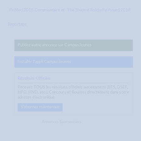
PriMed 2018 Documentaire et
The Student Solidarity Award 2018
Reportage
Publiez votre annonce sur CampusJeunes
Installer l'appli CampusJeunes
Résultats Officiels
Recevez
TOUS
les résultats officiels aux examens (BTS, DSEP,
HPD, HND, etc.), Concours et Bourses directement dans votre
adresse électronique
S'abonner maintenant
Annonces Sponsorisées