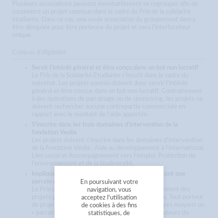
Plusieurs associations peuvent éventuellement se regrouper afin de
soumettre un projet commun dans le cadre du Prix de la solidarité
étudiante. Dans ce cas, une seule association du groupement devra
être désignée pour être porteuse du projet et sera l'interlocuteur
unique.
Critères d'éligibilité
Servir l'intérêt général et être conçu dans un but non lucratif
Le Prix de la Solidarité Etudiante s'inscrit dans le cadre du
mécénat. Les projets soumis doivent donc servir l'intérêt
général et être conçus dans un but non lucratif. Contrairement
à des opérations de parrainage ou de sponsoring, les projets ne
doivent rechercher aucune contrepartie commerciale en
rapport avec le montant de l'aide apportée.
S'inscrire dans les trois domaines d'intervention de la
fondation Veolia
Les projets doivent s'inscrire dans les domaines d'intervention
de la fondation Veolia : Aide au développement à l'international,
Lien social et Accompagnement vers l'emploi, Protection de
l'environnement et de la biodiversité.
Impliquer un collaborateur du groupe Veolia en tant que
parrain ou marraine
En poursuivant votre
Le Prix de la Solidarité Etudiante soutient uniquement des
navigation, vous
projets parrainés par des collaborateurs de Veolia. Tout porteur
acceptez l'utilisation
de projet est donc invité à identifier par ses propres moyens un
de cookies à des fins
« parrain » ou une « marraine » parmi les collaborateurs du
statistiques, de