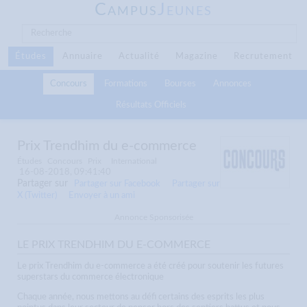
C
J
AMPUS
EUNES
Études
Annuaire
Actualité
Magazine
Recrutement
Concours
Formations
Bourses
Annonces
Résultats Officiels
Prix Trendhim du e-commerce
Études
Concours
Prix
International
16-08-2018, 09:41:40
Partager sur
Partager sur Facebook
Partager sur
X (Twitter)
Envoyer à un ami
Annonce Sponsorisée
LE PRIX TRENDHIM DU E-COMMERCE
Le prix Trendhim du e-commerce a été créé pour soutenir les futures
superstars du commerce électronique
C
haque année, nous mettons au défi certains des esprits les plus