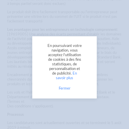
à temps partiel seront donc exclues)
Le produit doit être facilement transportable ou l'entrepreneur peut
présenter une vitrine lors du sommet de l'UIT si le produit n'est pas
facilement transporté
Les avantages pour les entrepreneurs en technologie comprennent:
[19659005] Une analyse des écarts permettant d'établir les domaines
de l'activité pouvant nécessiter des améliorations ou un soutien. Aide
au développement et classes de maîtres (selon les besoins individuels).
En poursuivant votre
Accès complet à une communauté dynamique d'entrepreneurs, de
navigation, vous
jeunes entreprises et d'entreprises à forte croissance par le biais du
acceptez l'utilisation
développement des entreprises et de l'incubateur de la Standard Bank.
de cookies à des fins
Les lauréats bénéficieront d'un mentorat supplémentaire et seront
statistiques, de
initiés au réseau de la Standard Bank, le cas échéant.
personnalisation et
de publicité.
En
Encadrement permanent de cadres supérieurs et de membres
savoir plus
chevronnés du monde de la technologie, pour aider à façonner les
produits et les technologies en cours de développement.
Fermer
Les vols et l'hébergement seront fournis par la Standard Bank et le
Département des télécommunications et des services postaux.
(Termes et
Des conditions s'appliquent).
Processus
Les candidatures sont actuellement ouvertes et se terminent le 5 août
2019 à minuit.