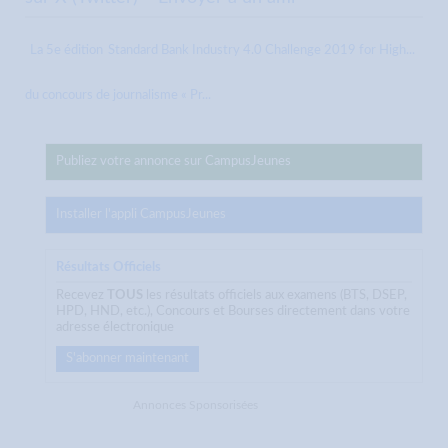
La 5e édition
Standard Bank Industry 4.0 Challenge 2019 for High...
du concours de journalisme « Pr...
Publiez votre annonce sur CampusJeunes
Installer l'appli CampusJeunes
Résultats Officiels
Recevez
TOUS
les résultats officiels aux examens (BTS, DSEP,
HPD, HND, etc.), Concours et Bourses directement dans votre
adresse électronique
S'abonner maintenant
Annonces Sponsorisées