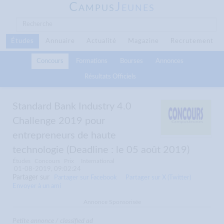
C
J
AMPUS
EUNES
Études
Annuaire
Actualité
Magazine
Recrutement
Concours
Formations
Bourses
Annonces
Résultats Officiels
Standard Bank Industry 4.0
Challenge 2019 pour
entrepreneurs de haute
technologie (Deadline : le 05 août 2019)
Études
Concours
Prix
International
01-08-2019, 09:02:24
Partager sur
Partager sur Facebook
Partager sur X (Twitter)
Envoyer à un ami
Annonce Sponsorisée
Petite annonce / classified ad