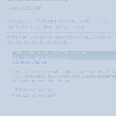
Source : MINESUP
Partager sur
Partager sur Facebook
Partager
sur X (Twitter)
Envoyer à un ami
Arrêté fixant le calendrier des concours d’ent...
Concours
d’entrée en première année de for...
Publiez votre annonce sur CampusJeunes
Installer l'appli CampusJeunes
Résultats Officiels
Recevez
TOUS
les résultats officiels aux examens (BTS,
DSEP, HPD, HND, etc.), Concours et Bourses directeme
dans votre adresse électronique
S'abonner maintenant
Annonces Sponsorisées