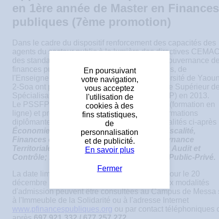
en 1ère année de Master en Finances
publiques (7ème promotion)
Dans le cadre du dispositif renforcement des capacités des
agents du secteur public à la lumière des directives CEMAC
des standards internationaux en matière de gouvernance d
finances publiques, les Ministres des Finances, de
En poursuivant
l'Enseignement Supérieur et ainsi que l'Université de Yaou
votre navigation,
2-Soa ont procédé à la création du programme Supérieur d
vous acceptez
Spécialisation en Finances Publiques (PSSFP) en 2013.
l'utilisation de
Le PSSFP qui fonctionne en mode distanciel (formation en
cookies à des
ligne) et présentiel (16h à 20h); délivre des formations
fins statistiques,
diplômantes de niveau master dans les spécialités ci-après 
de
Économie publique et gestion Publique; Fiscalité,
personnalisation
Finances et Comptabilité Publique; Gouvernance
et de publicité.
Territoriale et Finances Publiques Locales; Audit et
En savoir plus
Contrôle; marchés Publics et Partenariats Public-Privé.
Fermer
La date limite de dépôt des dossiers est fixé pour le 20
décembre 2019. Les informations relatives aux modalités
d'admission peuvent être consultées au Campus de Messa 
à l'Immeuble de la Solidarité ou à l'adresse Internet
www.pfinancespubliques.org
ou par contact téléphoniques c
après
697 921 332 / 677 257 272
.