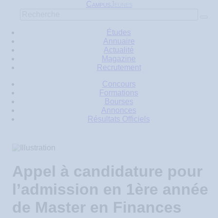
C
J
AMPUS
EUNES
Études
Annuaire
Actualité
Magazine
Recrutement
Concours
Formations
Bourses
Annonces
Résultats Officiels
Appel à candidature pour
l’admission en 1ère année
de Master en Finances