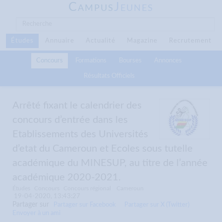
C
J
AMPUS
EUNES
Études
Annuaire
Actualité
Magazine
Recrutement
Concours
Formations
Bourses
Annonces
Résultats Officiels
Arrêté fixant le calendrier des
concours d’entrée dans les
Etablissements des Universités
d’etat du Cameroun et Ecoles sous tutelle
académique du MINESUP, au titre de l’année
académique 2020-2021.
Études
Concours
Concours régional
Cameroun
19-04-2020, 13:43:27
Partager sur
Partager sur Facebook
Partager sur X (Twitter)
Envoyer à un ami