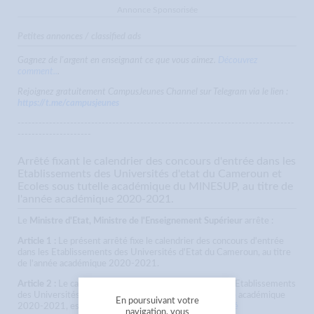
Annonce Sponsorisée
Petites annonces / classified ads
Gagnez de l'argent en enseignant ce que vous aimez.
Découvrez
comment..
.
Rejoignez gratuitement CampusJeunes Channel sur Telegram via le lien :
https://t.me/campusjeunes
-------------------------------------------------------------------------------
---------------------
Arrêté fixant le calendrier des concours d'entrée dans les
Etablissements des Universités d'etat du Cameroun et
Ecoles sous tutelle académique du MINESUP, au titre de
l'année académique 2020-2021.
Le
Ministre d'Etat, Ministre de l'Enseignement Supérieur
arrête :
Article 1 :
Le présent arrêté fixe le calendrier des concours d'entrée
dans les Etablissements des Universités d'Etat du Cameroun, au titre
de l'année académique 2020-2021.
Article 2 :
Le calendrier des concours d'entrée dans les Etablissements
des Universités d'Etat du Cameroun, au titre de l'année académique
En poursuivant votre
2020-2021, est fixé ainsi qu'il suit :
Télécharger l'Arrêté
navigation, vous