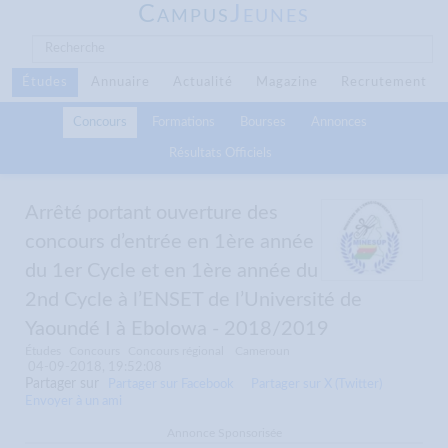
C
J
AMPUS
EUNES
Études
Annuaire
Actualité
Magazine
Recrutement
Concours
Formations
Bourses
Annonces
Résultats Officiels
Arrêté portant ouverture des
concours d’entrée en 1ère année
du 1er Cycle et en 1ère année du
2nd Cycle à l’ENSET de l’Université de
Yaoundé I à Ebolowa - 2018/2019
Études
Concours
Concours régional
Cameroun
04-09-2018, 19:52:08
Partager sur
Partager sur Facebook
Partager sur X (Twitter)
Envoyer à un ami
Annonce Sponsorisée