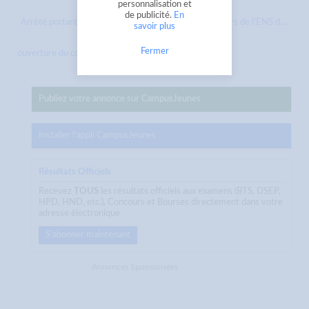
personnalisation et
de publicité.
En
Arrêté portant
Décision portant ouverture du concours de l'ENS d...
savoir plus
Fermer
ouverture du concours d’entr...
Publiez votre annonce sur CampusJeunes
Installer l'appli CampusJeunes
Résultats Officiels
Recevez
TOUS
les résultats officiels aux examens (BTS, DSEP,
HPD, HND, etc.), Concours et Bourses directement dans votre
adresse électronique
S'abonner maintenant
Annonces Sponsorisées