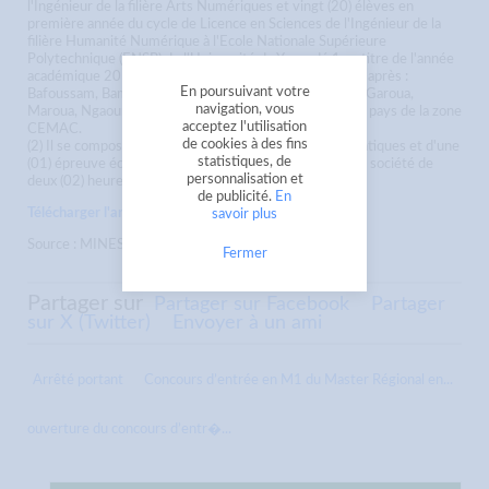
l'Ingénieur de la filière Arts Numériques et vingt (20) élèves en
première année du cycle de Licence en Sciences de l'Ingénieur de la
filière Humanité Numérique à l'Ecole Nationale Supérieure
Polytechnique (ENSP) de l'Université de Yaoundé 1 au titre de l'année
académique 2019-2020 est ouvert dans les centres ci-après :
En poursuivant votre
Bafoussam, Bamenda, Bertoua, Buéa, Douala, Ebolowa, Garoua,
navigation, vous
Maroua, Ngaoundéré, Yaoundé et dans les capitales des pays de la zone
acceptez l'utilisation
CEMAC.
de cookies à des fins
(2) Il se compose d'une (01) épreuve écrite de mathématiques et d'une
statistiques, de
(01) épreuve écrite de culture générale sur les TIC et la société de
personnalisation et
deux (02) heures chacune et d'égale importance.
de publicité.
En
Télécharger l'arrêté
savoir plus
Source : MINESUP
Fermer
Partager sur
Partager sur Facebook
Partager
sur X (Twitter)
Envoyer à un ami
Arrêté portant
Concours d’entrée en M1 du Master Régional en...
ouverture du concours d’entr�...