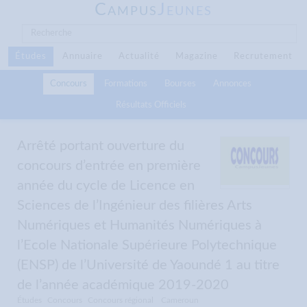
C
J
AMPUS
EUNES
Études
Annuaire
Actualité
Magazine
Recrutement
Concours
Formations
Bourses
Annonces
Résultats Officiels
Arrêté portant ouverture du
concours d’entrée en première
année du cycle de Licence en
Sciences de l’Ingénieur des filières Arts
Numériques et Humanités Numériques à
l’Ecole Nationale Supérieure Polytechnique
(ENSP) de l’Université de Yaoundé 1 au titre
de l’année académique 2019-2020
Études
Concours
Concours régional
Cameroun