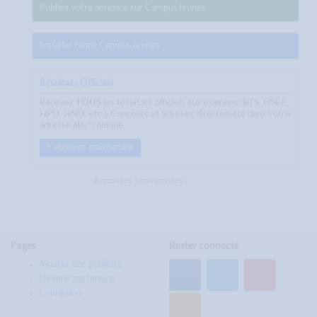
Publiez votre annonce sur CampusJeunes
Installer l'appli CampusJeunes
Résultats Officiels
Recevez
TOUS
les résultats officiels aux examens (BTS, DSEP,
HPD, HND, etc.), Concours et Bourses directement dans votre
adresse électronique
S'abonner maintenant
Annonces Sponsorisées
Pages
Rester connecté
Ajouter une publicité
Devenir partenaire
Connexion