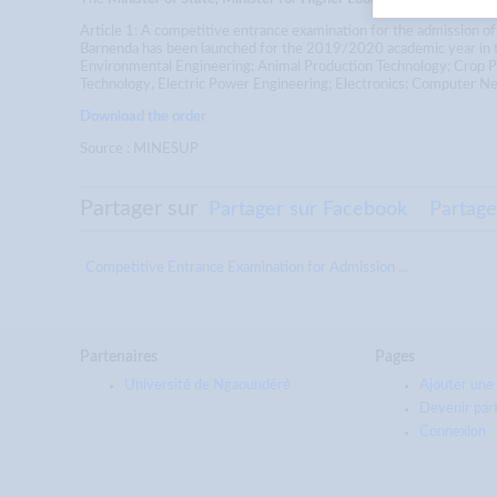
Article 1: A competitive entrance examination for the admission of 
Barnenda has been launched for the 2019/2020 academic year in t
Environmental Engineering; Animal Production Technology; Crop Pr
Technology, Electric Power Engineering; Electronics; Computer N
Download the order
Source : MINESUP
Partager sur
Partager sur Facebook
Partage
Competitive Entrance Examination for Admission ...
Partenaires
Pages
Université de Ngaoundéré
Ajouter une 
Devenir par
Connexion