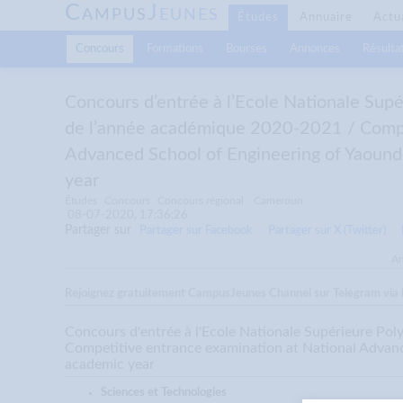
C
J
AMPUS
EUNES
Études
Annuaire
Actu
Concours
Formations
Bourses
Annonces
Résultat
Concours d’entrée à l’Ecole Nationale Supé
de l’année académique 2020-2021 / Compet
Advanced School of Engineering of Yaoun
year
Études
Concours
Concours régional
Cameroun
08-07-2020, 17:36:26
Partager sur
Partager sur Facebook
Partager sur X (Twitter)
An
Rejoignez gratuitement CampusJeunes Channel sur Telegram via le
Concours d'entrée à l'Ecole Nationale Supérieure Po
Competitive entrance examination at National Advan
academic year
Sciences et Technologies