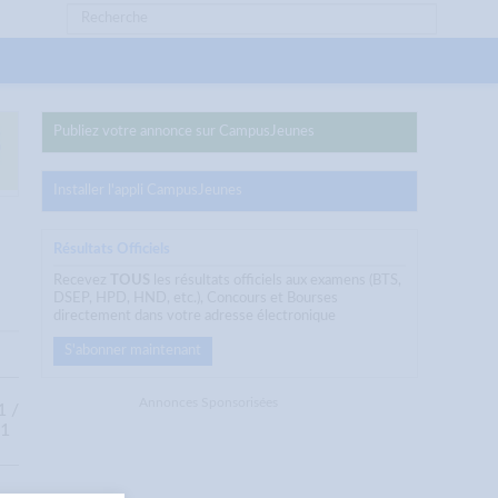
Publiez votre annonce sur CampusJeunes
Installer l'appli CampusJeunes
Résultats Officiels
Recevez
TOUS
les résultats officiels aux examens (BTS,
DSEP, HPD, HND, etc.), Concours et Bourses
directement dans votre adresse électronique
S'abonner maintenant
Annonces Sponsorisées
1 /
21