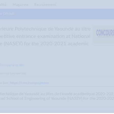
alité
Magazine
Recrutement
s Officiels
rieure Polytechnique de Yaoundé au titre
itive entrance examination at National
de (NASEY) for the 2020-2021 academic
Envoyer à un ami
nonce Sponsorisée
 lien :
https://t.me/campusjeunes
lytechnique de Yaoundé au titre de l'année académique 2020-202
ced School of Engineering of Yaounde (NASEY) for the 2020-20