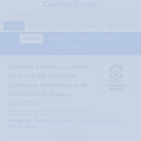
C
J
AMPUS
EUNES
Études
Annuaire
Actualité
Magazine
Recrutement
Concours
Formations
Bourses
Annonces
Résultats Officiels
Concours d’entrée au premier
cycle à l’Ecole Nationale
Supérieure Polytechnique de
l’Université de Maroua
2019/2020
Études
Concours
Concours régional
Cameroun
05-07-2019, 20:41:05
Partager sur
Partager sur Facebook
Partager sur X (Twitter)
Envoyer à un ami
Annonce Sponsorisée