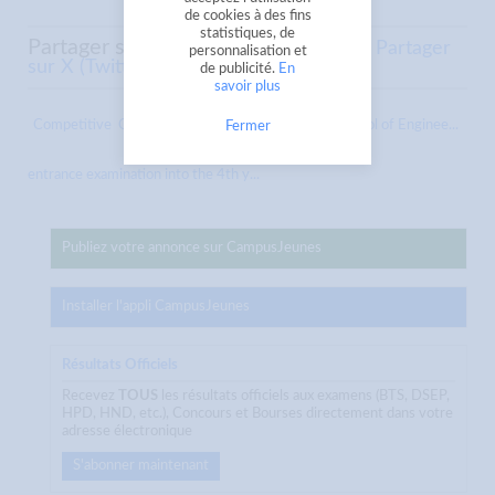
de cookies à des fins
statistiques, de
Partager sur
Partager sur Facebook
Partager
personnalisation et
sur X (Twitter)
Envoyer à un ami
de publicité.
En
savoir plus
Competitive
Competitive entrance examination School of Enginee...
Fermer
entrance examination into the 4th y...
Publiez votre annonce sur CampusJeunes
Installer l'appli CampusJeunes
Résultats Officiels
Recevez
TOUS
les résultats officiels aux examens (BTS, DSEP,
HPD, HND, etc.), Concours et Bourses directement dans votre
adresse électronique
S'abonner maintenant