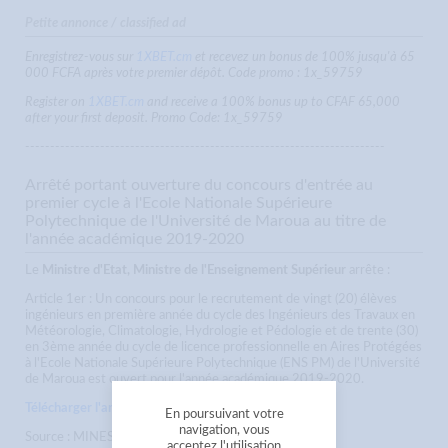
Petite annonce / classified ad
Enregistrez-vous sur
1XBET.cm
et recevez un bonus de 100% jusqu'à 65
000 FCFA après votre premier dépôt. Code promo : 1x_59759
Register on
1XBET.cm
and receive a 100% bonus up to CFAF 65,000
after your first deposit. Promo Code: 1x_59759
------------------------------------------------------------------------
Arrêté portant ouverture du concours d'entrée au
premier cycle à l'Ecole Nationale Supérieure
Polytechnique de l'Université de Maroua au titre de
l'année académique 2019-2020
Le
Ministre d'Etat, Ministre de l'Enseignement Supérieur
arrête :
Article 1er : Un concours pour le recrutement de vingt (20) élèves
ingénieurs en première année du cycle des Ingénieurs des Travaux en
Météorologie, Climatologie, Hydrologie et Pédologie et de trente (30)
en 3ème année du cycle de licence professionnelle en Aires Protégées
à l'Ecole Nationale Supérieure Polytechnique (ENS PM) de l'Université
de Maroua est ouvert pour l'année académique 2019-2020.
Télécharger l'arrêté
En poursuivant votre
navigation, vous
Source : MINESUP
acceptez l'utilisation