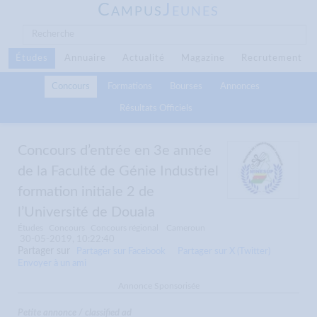
C
J
AMPUS
EUNES
Études
Annuaire
Actualité
Magazine
Recrutement
Concours
Formations
Bourses
Annonces
Résultats Officiels
Concours d’entrée en 3e année
de la Faculté de Génie Industriel
formation initiale 2 de
l’Université de Douala
Études
Concours
Concours régional
Cameroun
30-05-2019, 10:22:40
Partager sur
Partager sur Facebook
Partager sur X (Twitter)
Envoyer à un ami
Annonce Sponsorisée
Petite annonce / classified ad