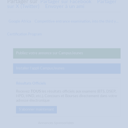
Partager sur
Partager sur Facebook
Partager
sur X (Twitter)
Envoyer à un ami
Google Africa
Competitive entrance examination, into the third y...
Certification Program
Publiez votre annonce sur CampusJeunes
Installer l'appli CampusJeunes
Résultats Officiels
Recevez
TOUS
les résultats officiels aux examens (BTS, DSEP,
HPD, HND, etc.), Concours et Bourses directement dans votre
adresse électronique
S'abonner maintenant
Annonces Sponsorisées