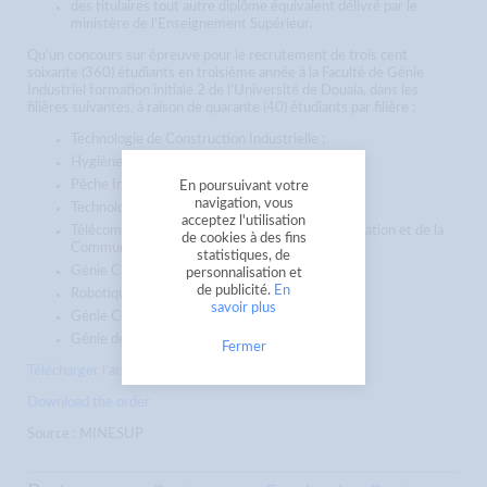
des titulaires tout autre diplôme équivalent délivré par le
ministère de l'Enseignement Supérieur.
Qu'un concours sur épreuve pour le recrutement de trois cent
soixante (360) étudiants en troisième année à la Faculté de Génie
Industriel formation initiale 2 de l'Université de Douala, dans les
filières suivantes, à raison de quarante (40) étudiants par filière :
Technologie de Construction Industrielle ;
Hygiène, Sécurité et Sûreté Industrielle ;
Pêche Industrielle/Génie Maritime ;
En poursuivant votre
navigation, vous
Technologie Automobile ;
acceptez l'utilisation
Télécommunications et Technologies de l'Information et de la
de cookies à des fins
Communication ;
statistiques, de
Génie Civil ;
personnalisation et
de publicité.
En
Robotique Industrielle ;
savoir plus
Génie Chimique ;
Génie des Procédés.
Fermer
Télécharger l'arrêté
;
Download the order
Source : MINESUP