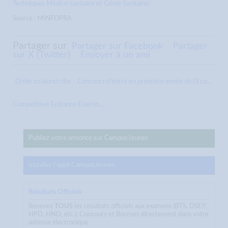
Techniques Médico-sanitaire et Génie Sanitaire)
Source : MINFOPRA
Partager sur
Partager sur Facebook
Partager
sur X (Twitter)
Envoyer à un ami
Order to launch the
Concours d’entré en première année de l’Eco...
Competitive Entrance Examin...
Publiez votre annonce sur CampusJeunes
Installer l'appli CampusJeunes
Résultats Officiels
Recevez
TOUS
les résultats officiels aux examens (BTS, DSEP,
HPD, HND, etc.), Concours et Bourses directement dans votre
adresse électronique