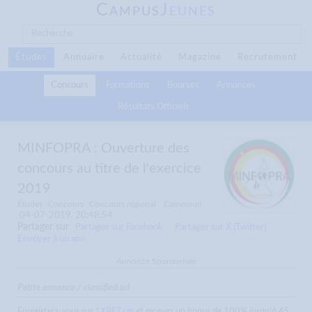
C
J
AMPUS
EUNES
Études
Annuaire
Actualité
Magazine
Recrutement
Concours
Formations
Bourses
Annonces
Résultats Officiels
MINFOPRA : Ouverture des
concours au titre de l'exercice
2019
Études
Concours
Concours régional
Cameroun
04-07-2019, 20:48:54
Partager sur
Partager sur Facebook
Partager sur X (Twitter)
Envoyer à un ami
Annonce Sponsorisée
Petite annonce / classified ad
Enregistrez-vous sur
1XBET.cm
et recevez un bonus de 100% jusqu'à 65