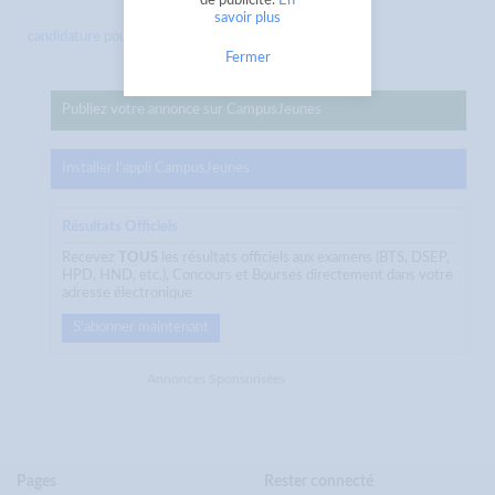
de publicité.
En
savoir plus
candidature pour médecins et pharmaci...
Fermer
Publiez votre annonce sur CampusJeunes
Installer l'appli CampusJeunes
Résultats Officiels
Recevez
TOUS
les résultats officiels aux examens (BTS, DSEP,
HPD, HND, etc.), Concours et Bourses directement dans votre
adresse électronique
S'abonner maintenant
Annonces Sponsorisées
Pages
Rester connecté