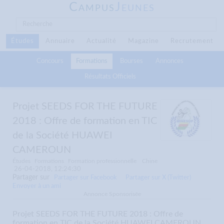
C
J
AMPUS
EUNES
Études
Annuaire
Actualité
Magazine
Recrutement
Concours
Formations
Bourses
Annonces
Résultats Officiels
Projet SEEDS FOR THE FUTURE
2018 : Offre de formation en TIC
de la Société HUAWEI
CAMEROUN
Études
Formations
Formation professionnelle
Chine
26-04-2018, 12:24:30
Partager sur
Partager sur Facebook
Partager sur X (Twitter)
Envoyer à un ami
Annonce Sponsorisée
Projet SEEDS FOR THE FUTURE 2018 : Offre de
formation en TIC de la Société HUAWEI CAMEROUN