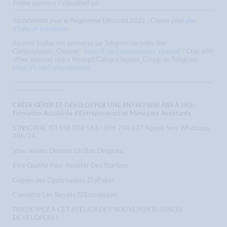
Petite annonce / classified ad
Recrutement pour le Programme Efficacité 2021 : Cliquer pour
plus
d'infos et inscription
Recevez toutes nos annonces sur Telegram via notre lien
CampusJeunes_Channel :
https://t.me/campusjeunes_channel
/
Chat with
other internet users through CampusJeunes_Group on Telegram:
https://t.me/campusjeunes
-------------------------------------------------------------------------------
---------------------
CRÉER GÉRER ET DÉVELOPPER UNE ENTREPRISE PAS À PAS :
Formation Accélérée d'Entrepreneurs et Managers Assistants
S'INSCRIRE ICI 658 008 583 - 696 704 637 Appels Sms Whatzapp
24h/24
Vous Voulez Devenir Un Bon Dirigeant
Etre Qualifié Pour Assister Des Startups
Gagner des Opportunités D'affaires
Connaitre Les Secrets D'Entreprises
PARTICIPEZ A CET ATELIER DES NOUVEAUX BUSINESS
DEVELOPERS !