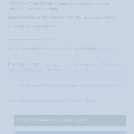
LIEU DE LA FORMATION : Douala, Descente Eneo Ndokoti,
Immeuble Entree Alaka Alaka
RÉSERVATIONS ET PAYEMENTS : 658 008 583 - 696 704 637
â nombre De places Limité !
-------------------------------------------------------------------------------
--------------------------------
Recherche de plusieurs profils pour travailler en freelance :
Cliquer ici
Partager sur
Partager sur Facebook
Partager
sur X (Twitter)
Envoyer à un ami
VOTRE CERVEAU EST L'ATELIER DE VOTRE VIE ! Apprene...
Formation : Devenez Un Business Manager Polyval...
Publiez votre annonce sur CampusJeunes