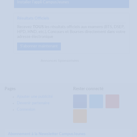
Installer l'appli CampusJeunes
Résultats Officiels
Recevez
TOUS
les résultats officiels aux examens (BTS, DSEP,
HPD, HND, etc.), Concours et Bourses directement dans votre
adresse électronique
S'abonner maintenant
Annonces Sponsorisées
Pages
Rester connecté
Ajouter une publicité
Devenir partenaire
Connexion
Abonnement à la Newsletter CampusJeunes