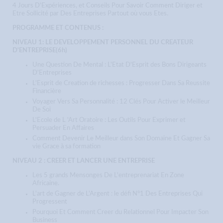
4 Jours D'Expériences, et Conseils Pour Savoir Comment Diriger et
Etre Sollicité par Des Entreprises Partout où vous Etes.
PROGRAMME ET CONTENUS :
NIVEAU 1: LE DEVELOPPEMENT PERSONNEL DU CREATEUR
D'ENTREPRISE(6h)
Une Question De Mental : L'Etat D'Esprit des Bons Dirigeants
D'Entreprises
L'Esprit de Creation de richesses : Progresser Dans Sa Reussite
Financière
Voyager Vers Sa Personnalité : 12 Clés Pour Activer le Meilleur
De Soi
L'Ecole de L 'Art Oratoire : Les Outils Pour Exprimer et
Persuader En Affaires
Comment Devenir Le Meilleur dans Son Domaine Et Gagner Sa
vie Grace à sa formation
NIVEAU 2 : CREER ET LANCER UNE ENTREPRISE
Les 5 grands Mensonges De L'entreprenariat En Zone
Africaine.
L'art de Gagner de L'Argent : le défi N°1 Des Entreprises Qui
Progressent
Pourquoi Et Comment Creer du Relationnel Pour Impacter Son
Business