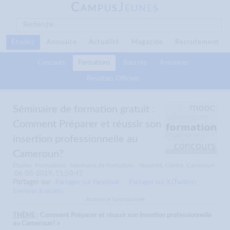
C
J
AMPUS
EUNES
Études
Annuaire
Actualité
Magazine
Recrutement
Concours
Formations
Bourses
Annonces
Résultats Officiels
Séminaire de formation gratuit :
Comment Préparer et réussir son
insertion professionnelle au
Cameroun?
Études
Formations
Séminaire de formation
Yaoundé, Centre, Cameroun
06-05-2019, 11:50:47
Partager sur
Partager sur Facebook
Partager sur X (Twitter)
Envoyer à un ami
Annonce Sponsorisée
THÈME
: Comment Préparer et réussir son insertion professionnelle
au Cameroun? »