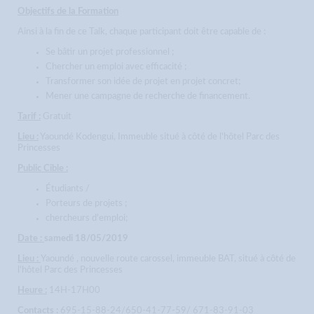
Objectifs de la Formation
Ainsi à la fin de ce Talk, chaque participant doit être capable de :
Se bâtir un projet professionnel ;
Chercher un emploi avec efficacité ;
Transformer son idée de projet en projet concret;
Mener une campagne de recherche de financement.
Tarif :
Gratuit
Lieu :
Yaoundé Kodengui, Immeuble situé à côté de l'hôtel Parc des
Princesses
Public Cible :
Étudiants /
Porteurs de projets ;
chercheurs d'emploi;
Date :
samedi 18/05/2019
Lieu :
Yaoundé , nouvelle route carossel, immeuble BAT, situé à côté de
l'hôtel Parc des Princesses
Heure :
14H-17H00
Contacts :
695-15-88-24/650-41-77-59/ 671-83-91-03