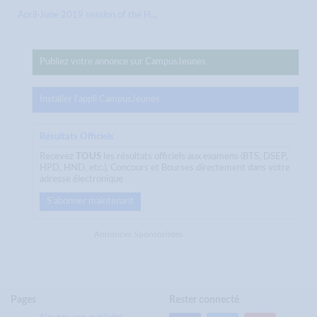
April-June 2019 session of the H...
Publiez votre annonce sur CampusJeunes
Installer l'appli CampusJeunes
Résultats Officiels
Recevez
TOUS
les résultats officiels aux examens (BTS, DSEP,
HPD, HND, etc.), Concours et Bourses directement dans votre
adresse électronique
S'abonner maintenant
Annonces Sponsorisées
Pages
Rester connecté