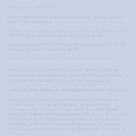
Petite annonce / classified ad
Rejoignez gratuitement CampusJeunes Channel sur Telegram via le lien :
https://t.me/campusjeunes
Inscrivez-vous sur
cm1xbet.com
et recevez un bonus de 100% jusqu'à 65
000 FCFA après votre premier dépôt. Code promo :
das14
Register on
cm1xbet.com
and receive a 100% bonus up to CFAF 65,000
after your first deposit. Promo Code:
das14
------------------------------------------------------------------------
Communiqué portant admission en 1ère année de la
filière Chimie Industrielle et Génie de l'Environnement
(CIGE) de l'ENSAI de l'Université de Ngaoundéré
Le
Ministre d'Etat, Ministre de l'Enseignement Supérieur
communique
:
Sont, sous réserve de la présentation des originaux des diplômes
ouvrant droit au concours, déclarés admis, au titre de l'année
académique 2019-2020, en Première Année de la filière
Chimie
Industrielle et Génie de l'Environnement (CIGE),
du cycle de formation
des Ingénieurs de l'Ecole Nationale Supérieure des Sciences Agro-
Industrielles (ENSAI) de l'Université de Ngaoundéré, les candidats
dont les noms suivent, classés par ordre alphabétique :
Télécharger le
communiqué