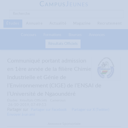
C
J
AMPUS
EUNES
Études
Annuaire
Actualité
Magazine
Recrutement
Concours
Formations
Bourses
Annonces
Résultats Officiels
Communiqué portant admission
en 1ère année de la filière Chimie
Industrielle et Génie de
l’Environnement (CIGE) de l’ENSAI de
l’Université de Ngaoundéré
Études
Résultats Officiels
Cameroun
26-10-2019, 07:49:13
Partager sur
Partager sur Facebook
Partager sur X (Twitter)
Envoyer à un ami
Annonce Sponsorisée