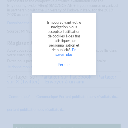
successful at the competitive entrance examination into the
Engineering cycle (MEng) (BAC/GCE Als + 5 years) course organized
in partnership with the University of Padova in Italy, for the 2019-
2020 academic year:
En poursuivant votre
Download the press release
navigation, vous
Source : MINESUP
acceptez l'utilisation
de cookies à des fins
statistiques, de
Réagissez à ces résultats...
personnalisation et
de publicité.
En
Avez-vous réussi ? Comment ces résultats ont-ils été accueillis dans
savoir plus
votre entourage ?
Faites nous part de votre réaction en laissant un commentaire.
Fermer
Je donne mon avis
Partager sur
Partager sur Facebook
Partager
sur X (Twitter)
Envoyer à un ami
Communiqué
Communiqué Portant publication des résultats du...
portant publication des résultats d...