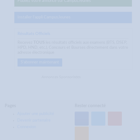
Publiez votre annonce sur CampusJeunes
Installer l'appli CampusJeunes
Résultats Officiels
Recevez
TOUS
les résultats officiels aux examens (BTS, DSEP,
HPD, HND, etc.), Concours et Bourses directement dans votre
adresse électronique
S'abonner maintenant
Annonces Sponsorisées
Pages
Rester connecté
Ajouter une publicité
Devenir partenaire
Connexion