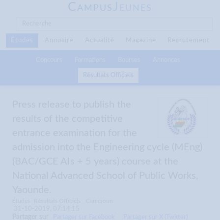
C
J
AMPUS
EUNES
Études
Annuaire
Actualité
Magazine
Recrutement
Concours
Formations
Bourses
Annonces
Résultats Officiels
Press release to publish the
results of the competitive
entrance examination for the
admission into the Engineering cycle (MEng)
(BAC/GCE AIs + 5 years) course at the
National Advanced School of Public Works,
Yaounde.
Études
Résultats Officiels
Cameroun
31-10-2019, 07:14:15
Partager sur
Partager sur Facebook
Partager sur X (Twitter)