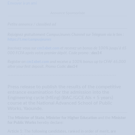
Envoyer à un ami
Annonce Sponsorisée
Petite annonce / classified ad
Rejoignez gratuitement CampusJeunes Channel sur Telegram via le lien :
https://t.me/campusjeunes
Inscrivez-vous sur
cm1xbet.com
et recevez un bonus de 100% jusqu'à 65
000 FCFA après votre premier dépôt. Code promo :
das14
Register on
cm1xbet.com
and receive a 100% bonus up to CFAF 65,000
after your first deposit. Promo Code:
das14
------------------------------------------------------------------------
Press release to publish the results of the competitive
entrance examination for the admission into the
Engineering cycle (MEng) (BAC/GCE AIs + 5 years)
course at the National Advanced School of Public
Works, Yaounde.
The
Minister of State, Minister for Higher Education
and the
Minister
for Public Works
hereby declare:
Article 1: The following candidates, ranked in order of merit, are