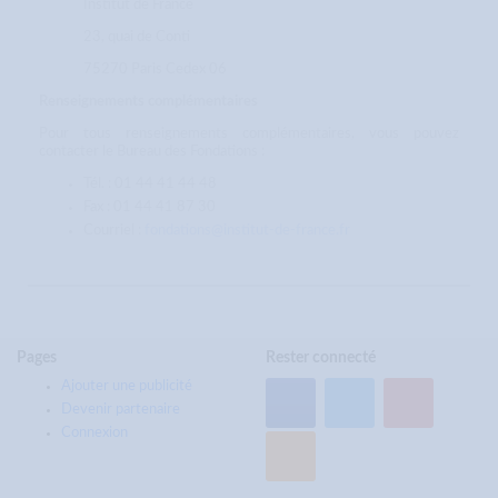
Institut de France
23, quai de Conti
75270 Paris Cedex 06
Renseignements complémentaires
Pour tous renseignements complémentaires, vous pouvez
contacter le Bureau des Fondations :
Tél. : 01 44 41 44 48
Fax : 01 44 41 87 30
Courriel :
fondations@institut-de-france.fr
Pages
Rester connecté
Ajouter une publicité
Devenir partenaire
Connexion