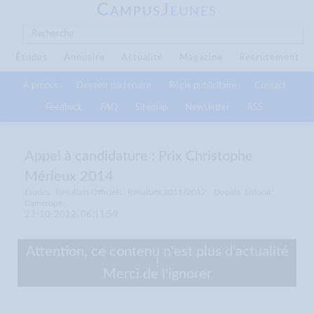
C
J
AMPUS
EUNES
Études
Annuaire
Actualité
Magazine
Recrutement
À propos
Devenir partenaire
Régie publicitaire
Contact
Feedback
FAQ
Sitemap
Newsletter
RSS
Appel à candidature : Prix Christophe
Mérieux 2014
Études
Résultats Officiels
Résultats 2011/2012
Douala, Littoral,
Cameroun
23-10-2012, 06:11:59
Attention, ce contenu n'est plus d'actualité
!
Merci de l'ignorer