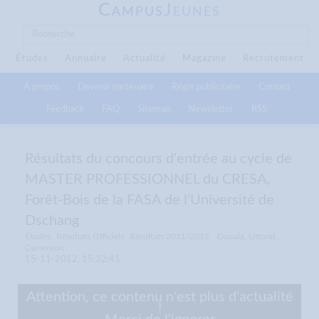
C
J
AMPUS
EUNES
Études
Annuaire
Actualité
Magazine
Recrutement
À propos
Devenir partenaire
Régie publicitaire
Contact
Feedback
FAQ
Sitemap
Newsletter
RSS
Résultats du concours d'entrée au cycle de
MASTER PROFESSIONNEL du CRESA,
Forêt-Bois de la FASA de l'Université de
Dschang
Études
Résultats Officiels
Résultats 2011/2012
Douala, Littoral,
Cameroun
15-11-2012, 15:32:41
Attention, ce contenu n'est plus d'actualité
!