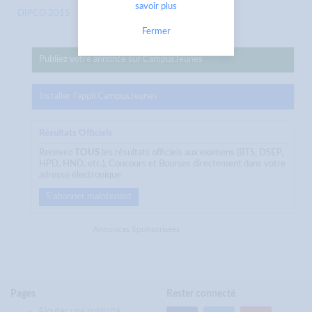
savoir plus
DIPCO 2015
Fermer
Publiez votre annonce sur CampusJeunes
Installer l'appli CampusJeunes
Résultats Officiels
Recevez
TOUS
les résultats officiels aux examens (BTS, DSEP,
HPD, HND, etc.), Concours et Bourses directement dans votre
adresse électronique
S'abonner maintenant
Annonces Sponsorisées
Pages
Rester connecté
Ajouter une publicité