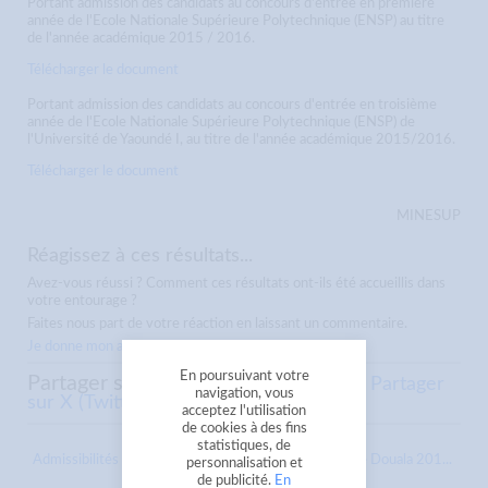
Portant admission des candidats au concours d'entrée en première
année de l'Ecole Nationale Supérieure Polytechnique (ENSP) au titre
de l'année académique 2015 / 2016.
Télécharger le document
Portant admission des candidats au concours d'entrée en troisième
année de l'Ecole Nationale Supérieure Polytechnique (ENSP) de
l'Université de Yaoundé I, au titre de l'année académique 2015/2016.
Télécharger le document
MINESUP
Réagissez à ces résultats...
Avez-vous réussi ? Comment ces résultats ont-ils été accueillis dans
votre entourage ?
Faites nous part de votre réaction en laissant un commentaire.
Je donne mon avis
En poursuivant votre
Partager sur
Partager sur Facebook
Partager
navigation, vous
sur X (Twitter)
Envoyer à un ami
acceptez l'utilisation
de cookies à des fins
statistiques, de
Admissibilités
Résultats concours 1ère Année IUT de Douala 201...
personnalisation et
de publicité.
En