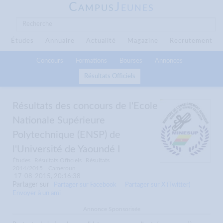
C
J
AMPUS
EUNES
Études
Annuaire
Actualité
Magazine
Recrutement
Concours
Formations
Bourses
Annonces
Résultats Officiels
Résultats des concours de l'Ecole
Nationale Supérieure
Polytechnique (ENSP) de
l'Université de Yaoundé I
Études
Résultats Officiels
Résultats
2014/2015
Cameroun
17-08-2015, 20:16:38
Partager sur
Partager sur Facebook
Partager sur X (Twitter)
Envoyer à un ami
Annonce Sponsorisée