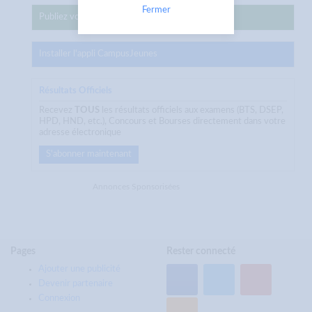
Fermer
Publiez votre annonce sur CampusJeunes
Installer l'appli CampusJeunes
Résultats Officiels
Recevez
TOUS
les résultats officiels aux examens (BTS, DSEP,
HPD, HND, etc.), Concours et Bourses directement dans votre
adresse électronique
S'abonner maintenant
Annonces Sponsorisées
Pages
Rester connecté
Ajouter une publicité
Devenir partenaire
Connexion