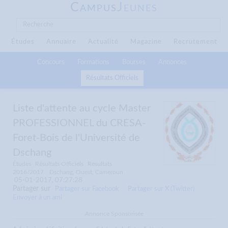
C
J
AMPUS
EUNES
Études
Annuaire
Actualité
Magazine
Recrutement
Concours
Formations
Bourses
Annonces
Résultats Officiels
Liste d'attente au cycle Master
PROFESSIONNEL du CRESA-
Foret-Bois de l'Université de
Dschang
Études
Résultats Officiels
Résultats
2016/2017
Dschang, Ouest, Cameroun
05-01-2017, 07:27:28
Partager sur
Partager sur Facebook
Partager sur X (Twitter)
Envoyer à un ami
Annonce Sponsorisée