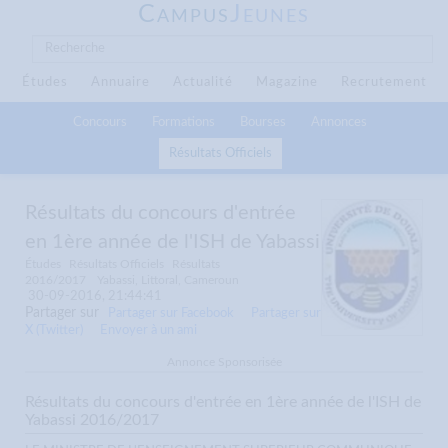
C
J
AMPUS
EUNES
Études
Annuaire
Actualité
Magazine
Recrutement
Concours
Formations
Bourses
Annonces
Résultats Officiels
Résultats du concours d'entrée
en 1ère année de l'ISH de Yabassi
Études
Résultats Officiels
Résultats
2016/2017
Yabassi, Littoral, Cameroun
30-09-2016, 21:44:41
Partager sur
Partager sur Facebook
Partager sur
X (Twitter)
Envoyer à un ami
Annonce Sponsorisée
Résultats du concours d'entrée en 1ère année de l'ISH de
Yabassi 2016/2017