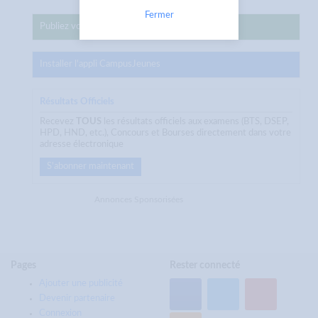
Fermer
Publiez votre annonce sur CampusJeunes
Installer l'appli CampusJeunes
Résultats Officiels
Recevez
TOUS
les résultats officiels aux examens (BTS, DSEP,
HPD, HND, etc.), Concours et Bourses directement dans votre
adresse électronique
S'abonner maintenant
Annonces Sponsorisées
Pages
Rester connecté
Ajouter une publicité
Devenir partenaire
Connexion