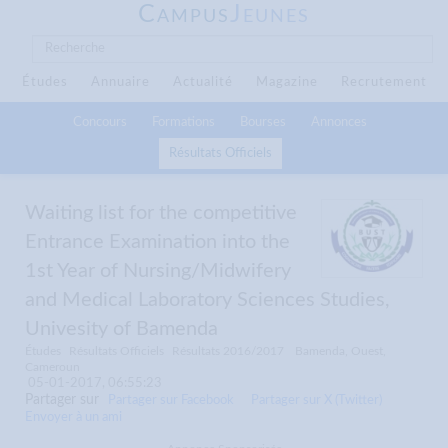
C
J
AMPUS
EUNES
Études
Annuaire
Actualité
Magazine
Recrutement
Concours
Formations
Bourses
Annonces
Résultats Officiels
Waiting list for the competitive
Entrance Examination into the
1st Year of Nursing/Midwifery
and Medical Laboratory Sciences Studies,
Univesity of Bamenda
Études
Résultats Officiels
Résultats 2016/2017
Bamenda, Ouest,
Cameroun
05-01-2017, 06:55:23
Partager sur
Partager sur Facebook
Partager sur X (Twitter)
Envoyer à un ami