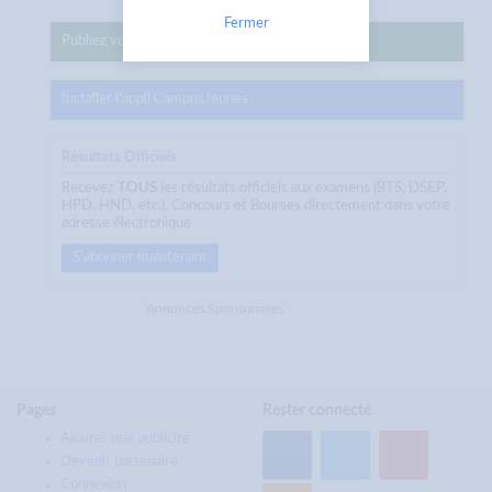
Fermer
Publiez votre annonce sur CampusJeunes
Installer l'appli CampusJeunes
Résultats Officiels
Recevez
TOUS
les résultats officiels aux examens (BTS, DSEP,
HPD, HND, etc.), Concours et Bourses directement dans votre
adresse électronique
S'abonner maintenant
Annonces Sponsorisées
Pages
Rester connecté
Ajouter une publicité
Devenir partenaire
Connexion