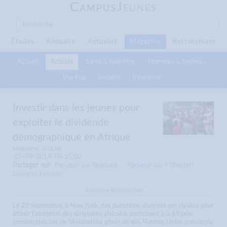
C
J
AMPUS
EUNES
Études
Annuaire
Actualité
Magazine
Recrutement
Accueil
Articles
Santé & bien être
Hommes & Femmes
Vox Pop
Insolite
Interview
Investir dans les jeunes pour
exploiter le dividende
démographique en Afrique
Magazine
Articles
25-09-2014, 05:25:02
Partager sur
Partager sur Facebook
Partager sur X (Twitter)
Envoyer à un ami
Annonce Sponsorisée
Le 22 septembre, à New York, des questions diverses ont rivalisé pour
attirer l'attention des dirigeants africains participant à la 69ème
session spéciale de l'Assemblée générale des Nations Unies consacrée