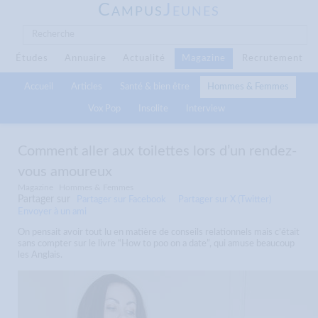
C
J
AMPUS
EUNES
Études
Annuaire
Actualité
Magazine
Recrutement
Accueil
Articles
Santé & bien être
Hommes & Femmes
Vox Pop
Insolite
Interview
Comment aller aux toilettes lors d’un rendez-
vous amoureux
Magazine
Hommes & Femmes
Partager sur
Partager sur Facebook
Partager sur X (Twitter)
Envoyer à un ami
On pensait avoir tout lu en matière de conseils relationnels mais c’était
sans compter sur le livre “How to poo on a date”, qui amuse beaucoup
les Anglais.