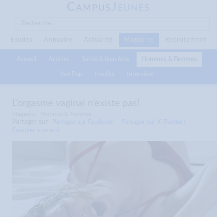
C
J
AMPUS
EUNES
Études
Annuaire
Actualité
Magazine
Recrutement
Accueil
Articles
Santé & bien être
Hommes & Femmes
Vox Pop
Insolite
Interview
L’orgasme vaginal n’existe pas!
Magazine
Hommes & Femmes
Partager sur
Partager sur Facebook
Partager sur X (Twitter)
Envoyer à un ami