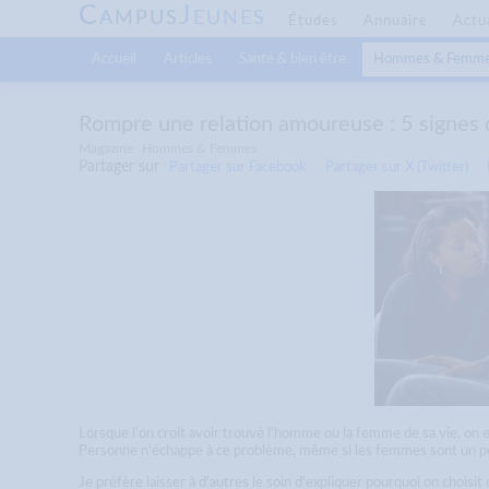
C
J
AMPUS
EUNES
Études
Annuaire
Actu
Accueil
Articles
Santé & bien être
Hommes & Femm
Rompre une relation amoureuse : 5 signes q
Magazine
Hommes & Femmes
Partager sur
Partager sur Facebook
Partager sur X (Twitter)
Lorsque l'on croit avoir trouvé l'homme ou la femme de sa vie, on 
Personne n'échappe à ce problème, même si les femmes sont un peu 
Je préfère laisser à d'autres le soin d'expliquer pourquoi on chois