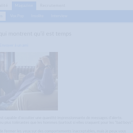
alité
Magazine
Recrutement
es
Vox Pop
Insolite
Interview
ui montrent qu’il est temps
Envoyer à un ami
est capable d'occulter une quantité impressionnante de messages d'alerte.
plus tolérantes que les hommes (surtout si elles craquent pour les “bad boys”)
it de fermer les yeux sur des comportements inacceptables, mais je peux vous