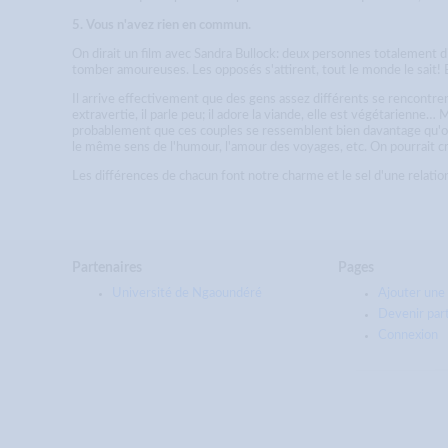
5. Vous n'avez rien en commun.
On dirait un film avec Sandra Bullock: deux personnes totalement di
tomber amoureuses. Les opposés s'attirent, tout le monde le sait! 
Il arrive effectivement que des gens assez différents se rencontre
extravertie, il parle peu; il adore la viande, elle est végétarienne… 
probablement que ces couples se ressemblent bien davantage qu'on 
le même sens de l'humour, l'amour des voyages, etc. On pourrait croir
Les différences de chacun font notre charme et le sel d'une relatio
Partenaires
Pages
Université de Ngaoundéré
Ajouter une 
Devenir par
Connexion