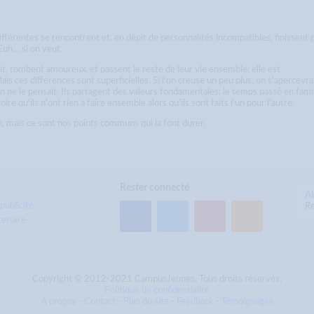
fférentes se rencontrent et, en dépit de personnalités incompatibles, finissent 
Euh… si on veut.
nt, tombent amoureux, et passent le reste de leur vie ensemble: elle est
Mais ces différences sont superficielles. Si l'on creuse un peu plus, on s'apercevra
ne le pensait. Ils partagent des valeurs fondamentales: le temps passé en famil
e qu'ils n'ont rien à faire ensemble alors qu'ils sont faits l'un pour l'autre.
n, mais ce sont nos points communs qui la font durer.
Rester connecté
A
publicité
Re
tenaire
Copyright © 2012-2021 CampusJeunes. Tous droits réservés.
Politique de confidentialité
À propos
-
Contact
-
Plan du site
-
Feedback
-
Témoignages