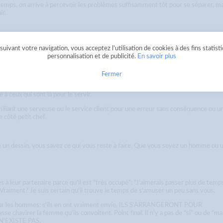
du temps, on arrive à percevoir les problèmes suffisamment tôt pour se séparer, ma
ir.
ble vous correspondre mais vous laisse totalement indifférente. Si vous y tene
uivant votre navigation, vous acceptez l'utilisation de cookies à des fins statist
d à lâcher l'affaire si vous ne sentez pas un petit quelque chose. L'attirance, ça 
personnalisation et de publicité.
En savoir plus
Fermer
se à ceux qui ne lui sont pas utiles pour savoir qui il est”. Je suis tout à fait
à ceux qui sont là pour le servir.
iliant une serveuse ou le service client pour une erreur sans conséquence ou u
e côté petit chef.
e un dessin, vous savez ce qui vous reste à faire. Que vous soyez un homme ou 
 leur partenaire parce qu'il est “très occupé”: “J'aimerais passer plus de temp
s. Vraiment? Je suis certain qu'il trouve le temps de s'amuser un peu sans vous.
sur les hommes: s'ils en ont vraiment envie, ILS S'ARRANGERONT POUR
chavirer la femme qu'ils convoitent. Point final. Il n'y a pas de “si” ou de “mai
A N'EXISTE PAS.