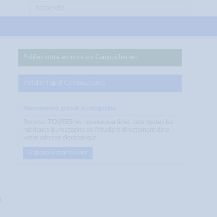
Publiez votre annonce sur CampusJeunes
Installer l'appli CampusJeunes
Abonnement gratuit au magazine
Recevez
TOUTES
les nouveaux articles dans toutes les
rubriques du magazine de l'étudiant directement dans
votre adresse électronique
S'abonner maintenant
.