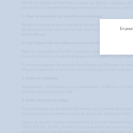
décrire les signaux qu'il ne faut en aucun cas ignorer. La plupart 
en voici cinq à l'attention de celles et ceux qui ont du mal à y voir cla
1. Vous ne ressentez aucune attirance physique.
Ne laissez personne vous convaincre de sortir avec un type qui sem
En pours
absolument, sortez deux ou trois fois avec lui, et n'ayez aucun remor
se travaille pas.
2. Il est odieux/elle est odieuse avec les serveurs.
Selon un vieux dicton, “il suffit d'observer comment quelqu'un s'adres
d'accord. De même, on apprend beaucoup de la manière dont il parle 
Si votre compagnon fait preuve d'impolitesse ou d'irrespect en hum
affront involontaire, vous finirez vous-même par faire les frais de c
3. Il/elle est violent(e).
Verbalement, affectivement ou physiquement. Inutile de vous fair
femme, n'acceptez jamais cela.
4. Il/elle n'a jamais le temps.
Vous n'imaginez pas le nombre de femmes qui trouvent des excuses à
avec lui mais il est vraiment surchargé de travail”, expliquent-elle
J'aimerais que les femmes comprennent ce constat fondamental 
TROUVER DU TEMPS. Ils feront tout pour éviter qu'un autre ne fasse 
un homme qui n'a pas de temps à consacrer à celle qu'il désire, C