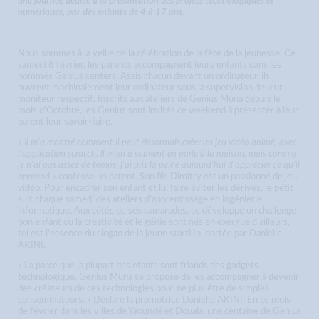
une journée dédiée à la présentation des projets technologiques et
numériques, par des enfants de 4 à 17 ans.
Nous sommes à la veille de la célébration de la fête de la jeunesse. Ce
samedi 8 février, les parents accompagnent leurs enfants dans les
nommés Genius centers. Assis chacun devant un ordinateur, ils
ouvrent machinalement leur ordinateur sous la supervision de leur
moniteur respectif. Inscrits aux ateliers de Genius Muna depuis le
mois d'Octobre, les Genius sont invités ce weekend à présenter à leur
parent leur savoir-faire.
«
Il m'a montré comment il peut désormais créer un jeu vidéo animé, avec
l'application scratch. Il m'en a souvent en parlé à la maison, mais comme
je n'ai pas assez de temps, j'ai pris la peine aujourd'hui d'apprécier ce qu'il
apprend
» confesse un parent. Son fils Dimitry est un passionné de jeu
vidéo. Pour encadrer son enfant et lui faire éviter les dérives, le petit
suit chaque samedi des ateliers d'apprentissage en ingénierie
informatique. Aux côtés de ses camarades, se développe un challenge
bon enfant où la créativité et le génie sont mis en exergue d'ailleurs,
tel est l'essence du slogan de la jeune startUp, portée par Danielle
AKINI.
« La parce que la plupart des efants sont friands des gadgets
technologique, Genius Muna se propose de les accompagner à devenir
des créateurs de ces technologies pour ne plus être de simples
consommateurs. » Déclare la promotrice Danielle AKINI. En ce mois
de février dans les villes de Yaoundé et Douala, une centaine de Genius