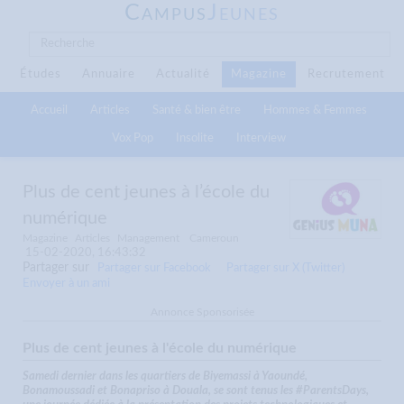
C
J
AMPUS
EUNES
Études
Annuaire
Actualité
Magazine
Recrutement
Accueil
Articles
Santé & bien être
Hommes & Femmes
Vox Pop
Insolite
Interview
Plus de cent jeunes à l’école du
numérique
Magazine
Articles
Management
Cameroun
15-02-2020, 16:43:32
Partager sur
Partager sur Facebook
Partager sur X (Twitter)
Envoyer à un ami
Annonce Sponsorisée
Plus de cent jeunes à l'école du numérique
Samedi dernier dans les quartiers de Biyemassi à Yaoundé,
Bonamoussadi et Bonapriso à Douala, se sont tenus les #ParentsDays,