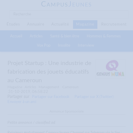
C
J
AMPUS
EUNES
Études
Annuaire
Actualité
Magazine
Recrutement
Accueil
Articles
Santé & bien être
Hommes & Femmes
Vox Pop
Insolite
Interview
Projet Startup : Une industrie de
fabrication des jouets éducatifs
au Cameroun
Magazine
Articles
Management
Cameroun
31-10-2019, 06:58:22
Partager sur
Partager sur Facebook
Partager sur X (Twitter)
Envoyer à un ami
Annonce Sponsorisée
Petite annonce / classified ad
Rejoignez gratuitement CampusJeunes Channel sur Telegram via le lien :