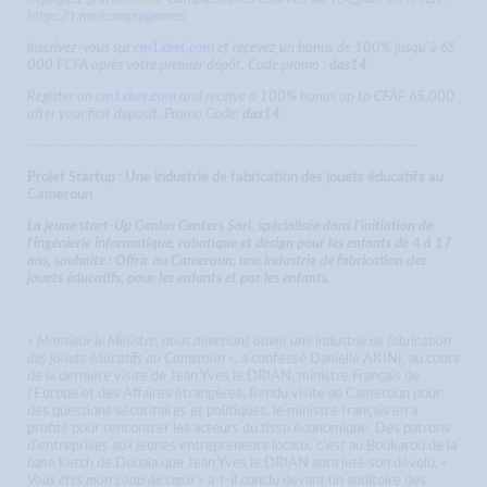
https://t.me/campusjeunes
Inscrivez-vous sur
cm1xbet.com
et recevez un bonus de 100% jusqu'à 65
000 FCFA après votre premier dépôt. Code promo :
das14
Register on
cm1xbet.com
and receive a 100% bonus up to CFAF 65,000
after your first deposit. Promo Code:
das14
------------------------------------------------------------------------
Projet Startup : Une industrie de fabrication des jouets éducatifs au
Cameroun
La jeune start-Up Genius Centers Sarl, spécialisée dans l'initiation de
l'ingénierie informatique, robotique et design pour les enfants de 4 à 17
ans, souhaite : Offrir au Cameroun, une industrie de fabrication des
jouets éducatifs, pour les enfants et par les enfants.
«
Monsieur le Ministre, nous aimerions ouvrir une industrie de fabrication
des jouets éducatifs au Cameroun
», a confessé Danielle AKINI, au cours
de la dernière visite de Jean Yves le DRIAN, ministre Français de
l'Europe et des Affaires étrangères. Rendu visite au Cameroun pour
des questions sécuritaires et politiques, le ministre français en a
profité pour rencontrer les acteurs du tissu économique. Des patrons
d'entreprises aux jeunes entrepreneurs locaux, c'est au Boukarou de la
base ketch de Douala que Jean Yves le DRIAN aura jeté son dévolu. «
Vous êtes mon coup de cœur
» a-t-il conclu devant un auditoire des