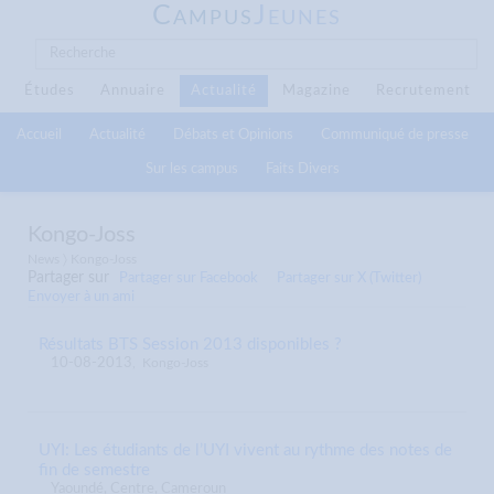
C
J
AMPUS
EUNES
Études
Annuaire
Actualité
Magazine
Recrutement
Accueil
Actualité
Débats et Opinions
Communiqué de presse
Sur les campus
Faits Divers
Kongo-Joss
News 〉 Kongo-Joss
Partager sur
Partager sur Facebook
Partager sur X (Twitter)
Envoyer à un ami
Résultats BTS Session 2013 disponibles ?
10-08-2013
,
Kongo-Joss
UYI: Les étudiants de l’UYI vivent au rythme des notes de
fin de semestre
Yaoundé, Centre, Cameroun