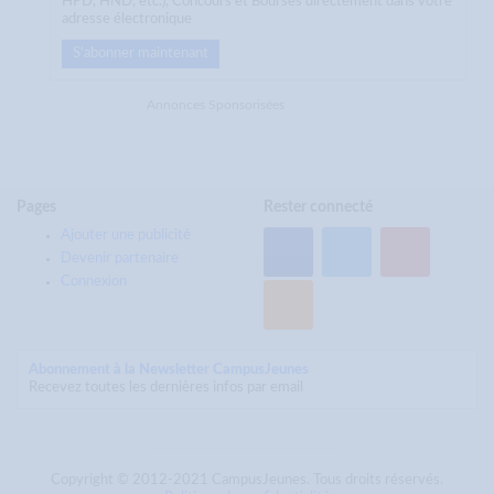
HPD, HND, etc.), Concours et Bourses directement dans votre
adresse électronique
S'abonner maintenant
Annonces Sponsorisées
Pages
Rester connecté
Ajouter une publicité
Devenir partenaire
Connexion
Abonnement à la Newsletter CampusJeunes
Recevez toutes les dernières infos par email
Copyright © 2012-2021 CampusJeunes. Tous droits réservés.