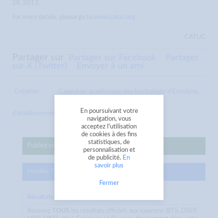
28, 2013.
For more detalis, please go to
www.catuc.org
CATUC
Partager sur
Partager sur Facebook
Partager
sur X (Twitter)
Envoyer à un ami
Création
Calendrier académique des Institutions d'Enseigne...
En poursuivant votre
d'établissements à l’Université ...
navigation, vous
acceptez l'utilisation
de cookies à des fins
statistiques, de
Publiez votre annonce sur CampusJeunes
personnalisation et
de publicité.
En
savoir plus
Installer l'appli CampusJeunes
Fermer
Résultats Officiels
Recevez
TOUS
les résultats officiels aux examens (BTS, DSEP,