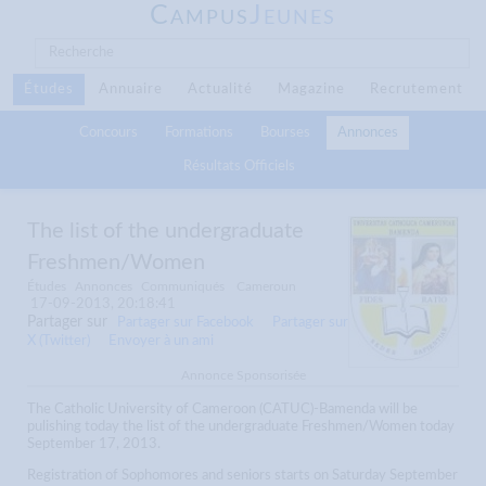
C
J
AMPUS
EUNES
Études
Annuaire
Actualité
Magazine
Recrutement
Concours
Formations
Bourses
Annonces
Résultats Officiels
The list of the undergraduate
Freshmen/Women
Études
Annonces
Communiqués
Cameroun
17-09-2013, 20:18:41
Partager sur
Partager sur Facebook
Partager sur
X (Twitter)
Envoyer à un ami
Annonce Sponsorisée
The Catholic University of Cameroon (CATUC)-Bamenda will be
pulishing today the list of the undergraduate Freshmen/Women today
September 17, 2013.
Registration of Sophomores and seniors starts on Saturday September