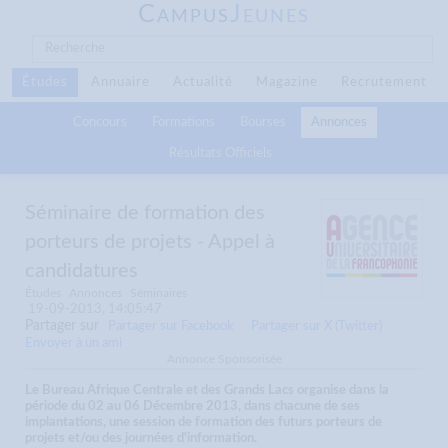
C
J
AMPUS
EUNES
Études
Annuaire
Actualité
Magazine
Recrutement
Concours
Formations
Bourses
Annonces
Résultats Officiels
Séminaire de formation des
porteurs de projets - Appel à
candidatures
Études
Annonces
Séminaires
19-09-2013, 14:05:47
Partager sur
Partager sur Facebook
Partager sur X (Twitter)
Envoyer à un ami
Annonce Sponsorisée
Le Bureau Afrique Centrale et des Grands Lacs organise dans la
période du 02 au 06 Décembre 2013, dans chacune de ses
implantations, une session de formation des futurs porteurs de
projets et/ou des journées d'information.