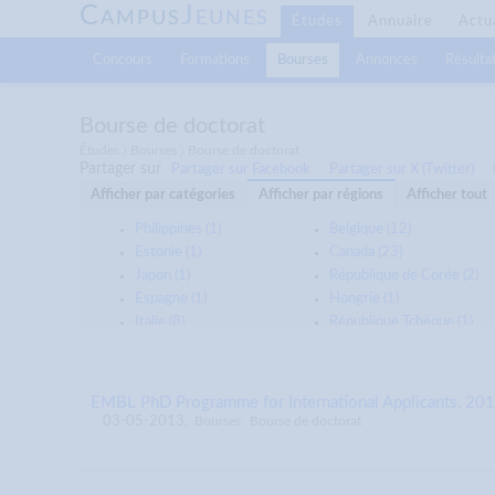
C
J
AMPUS
EUNES
Études
Annuaire
Actu
Concours
Formations
Bourses
Annonces
Résultat
Bourse de doctorat
Études 〉 Bourses 〉 Bourse de doctorat
Partager sur
Partager sur Facebook
Partager sur X (Twitter)
Afficher par catégories
Afficher par régions
Afficher tout
Philippines (1)
Belgique (12)
Estonie (1)
Canada (23)
Japon (1)
République de Corée (2)
Espagne (1)
Hongrie (1)
Italie (8)
République Tchèque (1)
Pays-Bas (3)
Afrique (3)
États-Unis (24)
Hong-Kong (2)
International (9)
Afrique du Sud (2)
EMBL PhD Programme for International Applicants, 20
Nouvelle-Zélande (5)
Grèce (1)
03-05-2013
,
Bourses
Bourse de doctorat
Fédération de Russi... (1)
Europe (1)
Pakistan (2)
Kenya (1)
Singapour (9)
France (20)