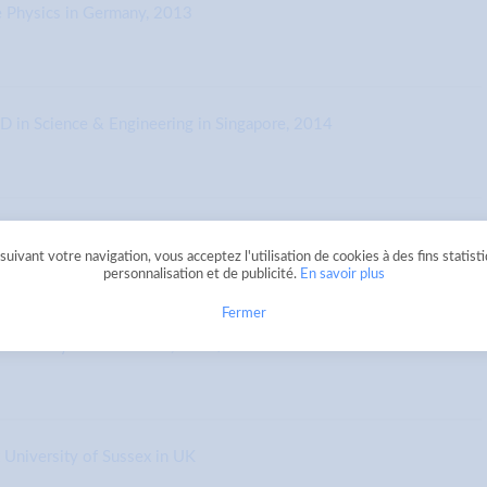
e Physics in Germany, 2013
hD in Science & Engineering in Singapore, 2014
ecular Cell Biology and Bioengineering, Germany
uivant votre navigation, vous acceptez l'utilisation de cookies à des fins statist
personnalisation et de publicité.
En savoir plus
Fermer
 University London in UK, 2013/14
 University of Sussex in UK