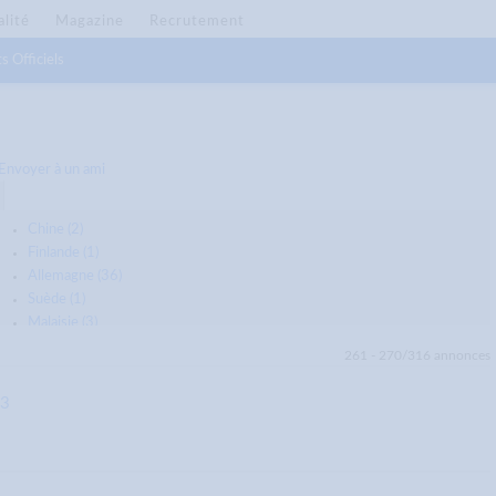
alité
Magazine
Recrutement
s Officiels
Envoyer à un ami
Chine (2)
Finlande (1)
Allemagne (36)
Suède (1)
Malaisie (3)
Australie (22)
261 - 270/316 annonces
Danemark (4)
Norvège (3)
13
Suisse (13)
Royaume-Uni (47)
Inde (4)
Non clasées (43)