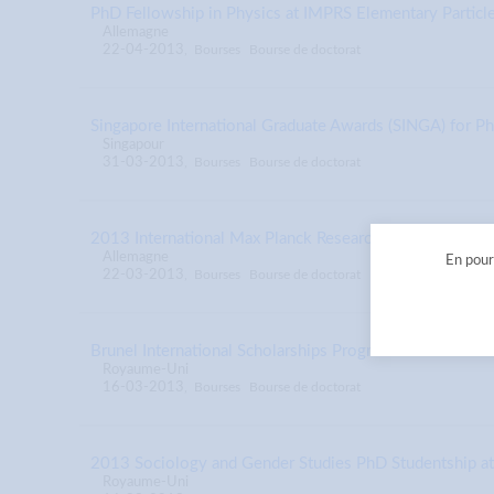
PhD Fellowship in Physics at IMPRS Elementary Particl
Allemagne
22-04-2013
,
Bourses
Bourse de doctorat
Singapore International Graduate Awards (SINGA) for P
Singapour
31-03-2013
,
Bourses
Bourse de doctorat
2013 International Max Planck Research School for Mol
Allemagne
En pours
22-03-2013
,
Bourses
Bourse de doctorat
Brunel International Scholarships Programme at Brunel
Royaume-Uni
16-03-2013
,
Bourses
Bourse de doctorat
2013 Sociology and Gender Studies PhD Studentship at
Royaume-Uni