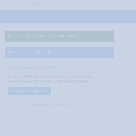
Publiez votre annonce sur CampusJeunes
Installer l'appli CampusJeunes
Alerte Bourses 2017/2018
Recevez
TOUTES
les offres de bourses d'études
internationaux dans votre adresse électronique
S'abonner maintenant
Annonces Sponsorisées